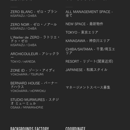
ZERO BLANC - ゼロ・ブラン
ALL MANAGEMENT SPACE -
全て
KISARAZU / CHIBA
NEW SPACE - 最新物件
ZERO NOIR - ゼロ・ノアール
KISARAZU / CHIBA
TOKYO - 東京エリア
L'Atelier de ZERO - ラトリエ・
KANAGAWA - 神奈川エリア
ドゥ・ゼロ
KISARAZU / CHIBA
CHIBA/SAITAMA - 千葉/埼玉エ
リア
ARCHICOULEUR - アシックラ
ー
RESORT - リゾート(関東近郊)
TOKYO / HANEDA
JAPANESE - 和風スタイル
ZONE ID - ゾーン・アイディ
YOKOHAMA / TSURUMI
BERNARD HOUSE - バーナー
ドハウス
マネージメントスペース募集
YOKOHAMA / HONMOKU
STUDIO MURMURES - スタジ
オ ミューミュル
OSAKA / MINAMIHORIE
BACKGROUNDS FACTORY
COORDINATE