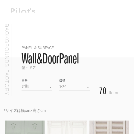
BACKGROUNDS FACTORY
PANEL & SURFACE
Wall&DoorPanel
壁・ドア
品番
価格
70
Items
*サイズは幅cm×高さcm