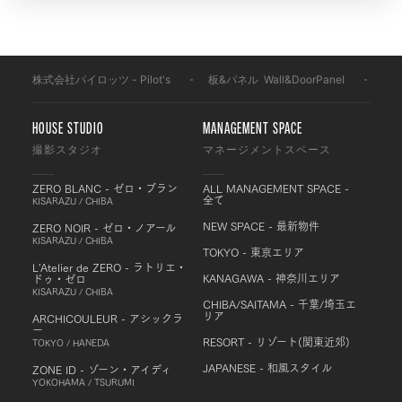
株式会社パイロッツ - Pilot's
-
板&パネル
-
Wall&DoorPanel
-
H9
HOUSE STUDIO
MANAGEMENT SPACE
撮影スタジオ
マネージメントスペース
ZERO BLANC - ゼロ・ブラン
ALL MANAGEMENT SPACE -
全て
KISARAZU / CHIBA
NEW SPACE - 最新物件
ZERO NOIR - ゼロ・ノアール
KISARAZU / CHIBA
TOKYO - 東京エリア
L'Atelier de ZERO - ラトリエ・
KANAGAWA - 神奈川エリア
ドゥ・ゼロ
KISARAZU / CHIBA
CHIBA/SAITAMA - 千葉/埼玉エ
リア
ARCHICOULEUR - アシックラ
ー
RESORT - リゾート(関東近郊)
TOKYO / HANEDA
JAPANESE - 和風スタイル
ZONE ID - ゾーン・アイディ
YOKOHAMA / TSURUMI