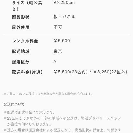
9×280cm
サイズ
（幅×高
さ）
板・パネル
商品形状
不可
屋外使用
￥5,500
レンタル料金
東京
配送地域
A
配送区分
￥5,500(23区内) / ￥8,250(23区外)
配送料金(片道)
※ご覧のPCなどの環境により実際の色と異なる場合がございます。
配送について
＊配送は別途料金にて承ります。
＊23区内とそれ以外の一部の地域への配送は、弊社デリバリースタッフ
が直接お伺いしております。
＊遠方の場合は運送会社による配送となり、商品形状の都合上、お断りす