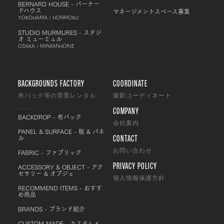
BERNARD HOUSE - バーナー
ドハウス
マネージメントスペース募集
YOKOHAMA / HONMOKU
STUDIO MURMURES - スタジ
オ ミューミュル
OSAKA / MINAMIHORIE
BACKGROUNDS FACTORY
COORDINATE
布バック等の背景レンタル
撮影コーディネート
COMPANY
BACKDROP - 布バック
会社案内
PANEL & SURFACE - 板 & パネ
CONTACT
ル
FABRIC - ファブリック
お問い合わせ
PRIVACY POLICY
ACCESSORY & OBJECT - アク
セサリー & オブジェ
個人情報保護方針
RECOMMEND ITEMS - おすす
め商品
BRANDS - ブランド紹介
CUSTOM MADE - カスタムメ