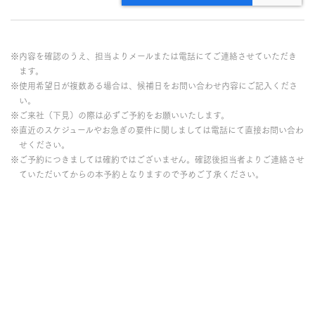
※内容を確認のうえ、担当よりメールまたは電話にてご連絡させていただき
ます。
※使用希望日が複数ある場合は、候補日をお問い合わせ内容にご記入くださ
い。
※ご来社（下見）の際は必ずご予約をお願いいたします。
※直近のスケジュールやお急ぎの要件に関しましては電話にて直接お問い合わ
せください。
※ご予約につきましては確約ではございません。確認後担当者よりご連絡させ
ていただいてからの本予約となりますので予めご了承ください。