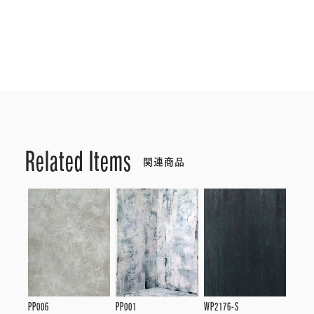
Related Items
関連商品
PP006
PP001
WP2176-S