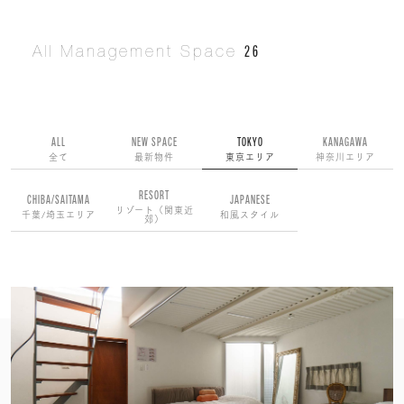
26
All Management Space
ALL
NEW SPACE
TOKYO
KANAGAWA
全て
最新物件
東京エリア
神奈川エリア
RESORT
CHIBA/SAITAMA
JAPANESE
リゾート（関東近
千葉/埼玉エリア
和風スタイル
郊）