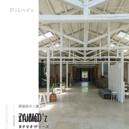
茨城県 小美玉市
MANAGEMENT SPACE
studioD’z
ザイモクザ ハウス
スタジオ ディーズ
コラージュ三宿