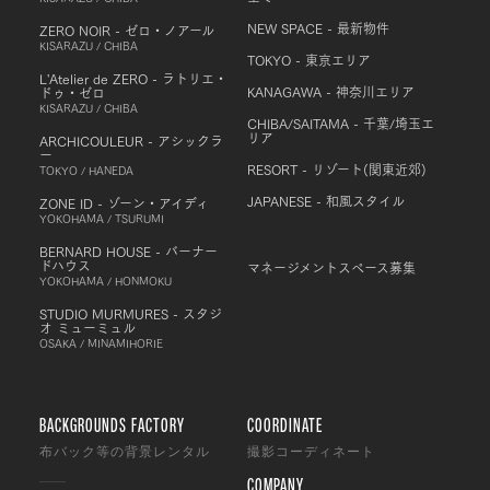
NEW SPACE - 最新物件
ZERO NOIR - ゼロ・ノアール
KISARAZU / CHIBA
TOKYO - 東京エリア
L'Atelier de ZERO - ラトリエ・
KANAGAWA - 神奈川エリア
ドゥ・ゼロ
KISARAZU / CHIBA
CHIBA/SAITAMA - 千葉/埼玉エ
リア
ARCHICOULEUR - アシックラ
ー
RESORT - リゾート(関東近郊)
TOKYO / HANEDA
JAPANESE - 和風スタイル
ZONE ID - ゾーン・アイディ
YOKOHAMA / TSURUMI
BERNARD HOUSE - バーナー
ドハウス
マネージメントスペース募集
YOKOHAMA / HONMOKU
STUDIO MURMURES - スタジ
オ ミューミュル
OSAKA / MINAMIHORIE
BACKGROUNDS FACTORY
COORDINATE
布バック等の背景レンタル
撮影コーディネート
COMPANY