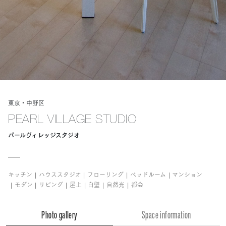
東京・中野区
PEARL VILLAGE STUDIO
パールヴィレッジスタジオ
キッチン
ハウススタジオ
フローリング
ベッドルーム
マンション
モダン
リビング
屋上
白壁
自然光
都会
Photo gallery
Space information