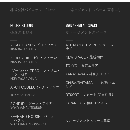
株式会社パイロッツ - Pilot's
-
マネージメントスペース
-
東京エリア
-
HOUSE STUDIO
MANAGEMENT SPACE
撮影スタジオ
マネージメントスペース
ZERO BLANC - ゼロ・ブラン
ALL MANAGEMENT SPACE -
全て
KISARAZU / CHIBA
NEW SPACE - 最新物件
ZERO NOIR - ゼロ・ノアール
KISARAZU / CHIBA
TOKYO - 東京エリア
L'Atelier de ZERO - ラトリエ・
KANAGAWA - 神奈川エリア
ドゥ・ゼロ
KISARAZU / CHIBA
CHIBA/SAITAMA - 千葉/埼玉エ
リア
ARCHICOULEUR - アシックラ
ー
RESORT - リゾート(関東近郊)
TOKYO / HANEDA
JAPANESE - 和風スタイル
ZONE ID - ゾーン・アイディ
YOKOHAMA / TSURUMI
BERNARD HOUSE - バーナー
ドハウス
マネージメントスペース募集
YOKOHAMA / HONMOKU