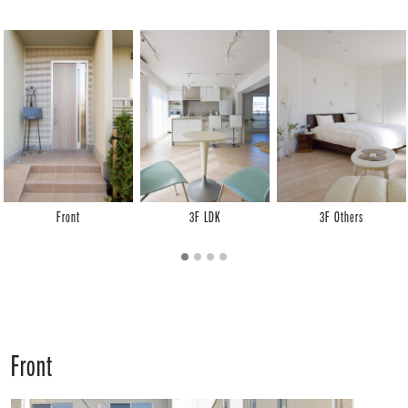
Front
3F LDK
3F Others
Front