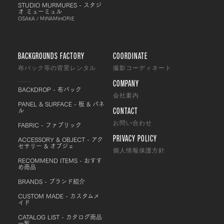
STUDIO MURMURES - スタジ
オ ミューミュル
OSAKA / MINAMIHORIE
BACKGROUNDS FACTORY
COORDINATE
布バック等の背景レンタル
撮影コーディネート
COMPANY
BACKDROP - 布バック
会社案内
PANEL & SURFACE - 板 & パネ
CONTACT
ル
FABRIC - ファブリック
お問い合わせ
PRIVACY POLICY
ACCESSORY & OBJECT - アク
セサリー & オブジェ
個人情報保護方針
RECOMMEND ITEMS - おすす
め商品
BRANDS - ブランド紹介
CUSTOM MADE - カスタムメ
イド
CATALOG LIST - カタログ商品
一覧