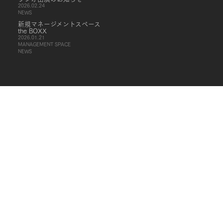
2026.02.24
NEWS
新規マネージメントスペース
the BOXX
2026.01.21
MANAGEMENT SPACE
NEWS
PILOT'S Co.,Ltd
We have what you need to create images.