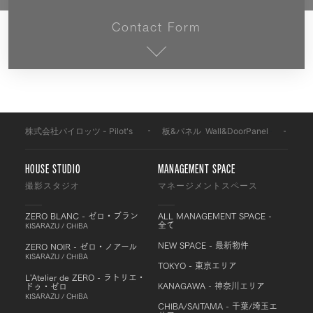
Contact Form
株式会社パイロッツ - Pilot's
-
板&パネル
-
Wall&DoorPanel
-
PP
HOUSE STUDIO
MANAGEMENT SPACE
撮影スタジオ
マネージメントスペース
ZERO BLANC - ゼロ・ブラン
ALL MANAGEMENT SPACE -
全て
KISARAZU / CHIBA
NEW SPACE - 最新物件
ZERO NOIR - ゼロ・ノアール
KISARAZU / CHIBA
TOKYO - 東京エリア
L'Atelier de ZERO - ラトリエ・
KANAGAWA - 神奈川エリア
ドゥ・ゼロ
KISARAZU / CHIBA
CHIBA/SAITAMA - 千葉/埼玉エ