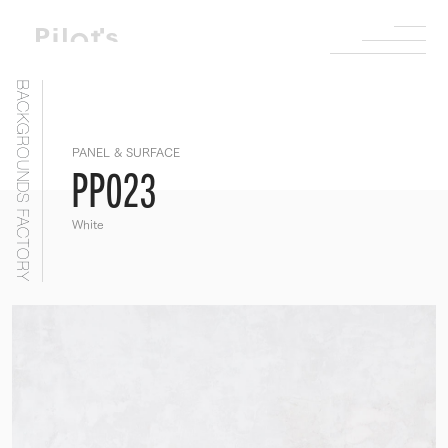
BACKGROUNDS FACTORY
PANEL & SURFACE
PP023
White