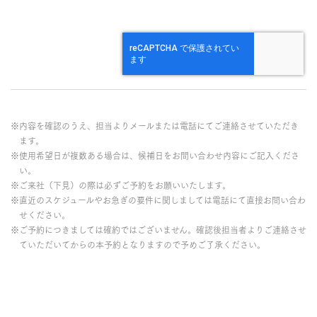
※内容を確認のうえ、担当よりメールまたは電話にてご連絡させていただき
ます。
※使用希望日が複数ある場合は、候補日をお問い合わせ内容にご記入くださ
い。
※ご来社（下見）の際は必ずご予約をお願いいたします。
※直近のスケジュールやお急ぎの要件に関しましては電話にて直接お問い合わ
せください。
※ご予約につきましては確約ではございません。確認後担当者よりご連絡させ
ていただいてからの本予約となりますので予めご了承ください。