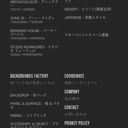
リア
ARCHICOULEUR - アシックラ
ー
RESORT - リゾート(関東近郊)
TOKYO / HANEDA
JAPANESE - 和風スタイル
ZONE ID - ゾーン・アイディ
YOKOHAMA / TSURUMI
BERNARD HOUSE - バーナー
ドハウス
マネージメントスペース募集
YOKOHAMA / HONMOKU
STUDIO MURMURES - スタジ
オ ミューミュル
OSAKA / MINAMIHORIE
BACKGROUNDS FACTORY
COORDINATE
布バック等の背景レンタル
撮影コーディネート
COMPANY
BACKDROP - 布バック
会社案内
PANEL & SURFACE - 板 & パネ
CONTACT
ル
FABRIC - ファブリック
お問い合わせ
PRIVACY POLICY
ACCESSORY & OBJECT - アク
セサリー & オブジェ