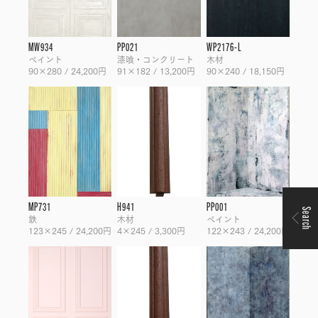
MW934
PP021
WP2176-L
ペイント
漆喰・コンクリート
木材
90×280 / 24,200円
91×182 / 13,200円
90×240 / 18,150円
MP731
H941
PP001
Search
鉄
木材
ペイント
123×245 / 24,200円
4×245 / 3,300円
122×243 / 24,200円