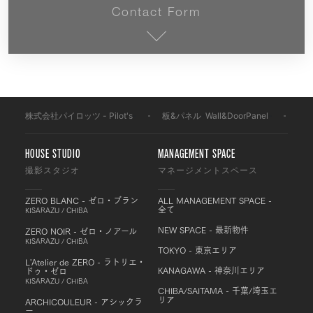
Contact Form
株式会社パイロッツ - Pilot's
-
板&パネル
-
Wall&DoorPanel
-
PP
HOUSE STUDIO
MANAGEMENT SPACE
撮影スタジオ
マネージメントスペース
ZERO BLANC - ゼロ・ブラン
ALL MANAGEMENT SPACE -
全て
KISARAZU / CHIBA
NEW SPACE - 最新物件
ZERO NOIR - ゼロ・ノアール
KISARAZU / CHIBA
TOKYO - 東京エリア
L'Atelier de ZERO - ラトリエ・
KANAGAWA - 神奈川エリア
ドゥ・ゼロ
KISARAZU / CHIBA
CHIBA/SAITAMA - 千葉/埼玉エ
リア
ARCHICOULEUR - アシックラ
ー