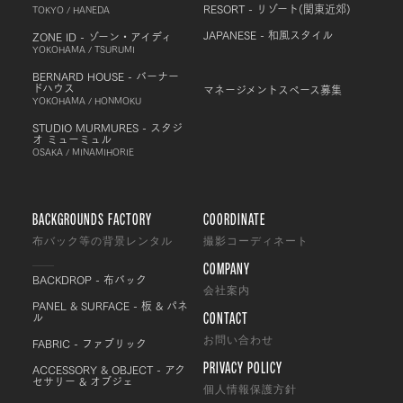
RESORT - リゾート(関東近郊)
TOKYO / HANEDA
JAPANESE - 和風スタイル
ZONE ID - ゾーン・アイディ
YOKOHAMA / TSURUMI
BERNARD HOUSE - バーナー
ドハウス
マネージメントスペース募集
YOKOHAMA / HONMOKU
STUDIO MURMURES - スタジ
オ ミューミュル
OSAKA / MINAMIHORIE
BACKGROUNDS FACTORY
COORDINATE
布バック等の背景レンタル
撮影コーディネート
COMPANY
BACKDROP - 布バック
会社案内
PANEL & SURFACE - 板 & パネ
CONTACT
ル
FABRIC - ファブリック
お問い合わせ
PRIVACY POLICY
ACCESSORY & OBJECT - アク
セサリー & オブジェ
個人情報保護方針