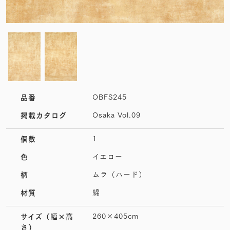
OBFS245
品番
Osaka Vol.09
掲載カタログ
1
個数
イエロー
色
ムラ（ハード）
柄
綿
材質
260×405cm
サイズ
（幅×高
さ）