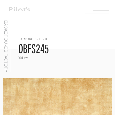
BACKGROUNDS FACTORY
BACKDROP - TEXTURE
OBFS245
Yellow