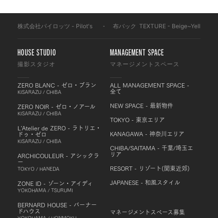
株式会社パイロッツ - Pilot's
-
布バック
-
TEXTURE - Beige~Yellow
-
HOUSE STUDIO
MANAGEMENT SPACE
撮影スタジオ
マネージメントスペース
ZERO BLANC - ゼロ・ブラン
ALL MANAGEMENT SPACE -
全て
KISARAZU / CHIBA
NEW SPACE - 最新物件
ZERO NOIR - ゼロ・ノアール
KISARAZU / CHIBA
TOKYO - 東京エリア
L'Atelier de ZERO - ラトリエ・
KANAGAWA - 神奈川エリア
ドゥ・ゼロ
KISARAZU / CHIBA
CHIBA/SAITAMA - 千葉/埼玉エ
リア
ARCHICOULEUR - アシックラ
ー
RESORT - リゾート(関東近郊)
TOKYO / HANEDA
JAPANESE - 和風スタイル
ZONE ID - ゾーン・アイディ
YOKOHAMA / TSURUMI
BERNARD HOUSE - バーナー
ドハウス
マネージメントスペース募集
YOKOHAMA / HONMOKU