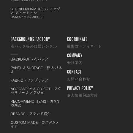
STUDIO MURMURES - スタジ
オ ミューミュル
OSAKA / MINAMIHORIE
BACKGROUNDS FACTORY
COORDINATE
布バック等の背景レンタル
撮影コーディネート
COMPANY
BACKDROP - 布バック
会社案内
PANEL & SURFACE - 板 & パネ
CONTACT
ル
FABRIC - ファブリック
お問い合わせ
PRIVACY POLICY
ACCESSORY & OBJECT - アク
セサリー & オブジェ
個人情報保護方針
RECOMMEND ITEMS - おすす
め商品
BRANDS - ブランド紹介
CUSTOM MADE - カスタムメ
イド