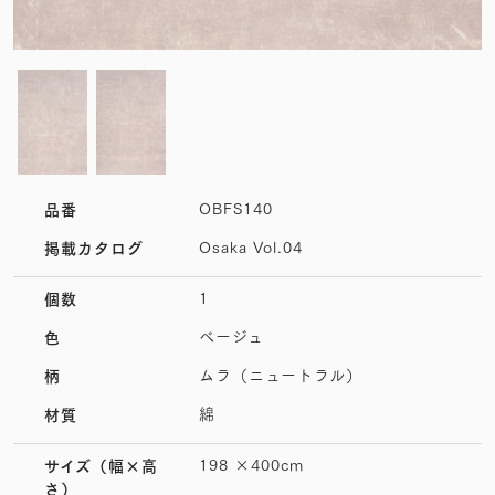
OBFS140
品番
Osaka Vol.04
掲載カタログ
1
個数
ベージュ
色
ムラ（ニュートラル）
柄
綿
材質
198 ×400cm
サイズ
（幅×高
さ）