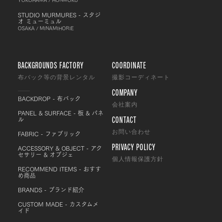
STUDIO MURMURES - スタジ
オ ミューミュル
OSAKA / MINAMIHORIE
BACKGROUNDS FACTORY
COORDINATE
布バック等の背景レンタル
撮影コーディネート
COMPANY
BACKDROP - 布バック
会社案内
PANEL & SURFACE - 板 & パネ
CONTACT
ル
FABRIC - ファブリック
お問い合わせ
PRIVACY POLICY
ACCESSORY & OBJECT - アク
セサリー & オブジェ
個人情報保護方針
RECOMMEND ITEMS - おすす
め商品
BRANDS - ブランド紹介
CUSTOM MADE - カスタムメ
イド