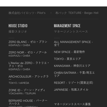
株式会社パイロッツ - Pilot's
-
布バック
-
TEXTURE - Beige~Yellow
-
HOUSE STUDIO
MANAGEMENT SPACE
撮影スタジオ
マネージメントスペース
ZERO BLANC - ゼロ・ブラン
ALL MANAGEMENT SPACE -
全て
KISARAZU / CHIBA
NEW SPACE - 最新物件
ZERO NOIR - ゼロ・ノアール
KISARAZU / CHIBA
TOKYO - 東京エリア
L'Atelier de ZERO - ラトリエ・
KANAGAWA - 神奈川エリア
ドゥ・ゼロ
KISARAZU / CHIBA
CHIBA/SAITAMA - 千葉/埼玉エ
リア
ARCHICOULEUR - アシックラ
ー
RESORT - リゾート(関東近郊)
TOKYO / HANEDA
JAPANESE - 和風スタイル
ZONE ID - ゾーン・アイディ
YOKOHAMA / TSURUMI
BERNARD HOUSE - バーナー
ドハウス
マネージメントスペース募集
YOKOHAMA / HONMOKU