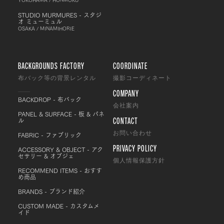
STUDIO MURMURES - スタジ
オ ミューミュル
OSAKA / MINAMIHORIE
BACKGROUNDS FACTORY
COORDINATE
布バック等の背景レンタル
撮影コーディネート
COMPANY
BACKDROP - 布バック
会社案内
PANEL & SURFACE - 板 & パネ
CONTACT
ル
FABRIC - ファブリック
お問い合わせ
PRIVACY POLICY
ACCESSORY & OBJECT - アク
セサリー & オブジェ
個人情報保護方針
RECOMMEND ITEMS - おすす
め商品
BRANDS - ブランド紹介
CUSTOM MADE - カスタムメ
イド