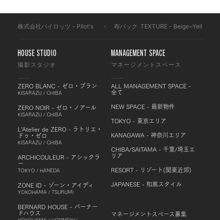
株式会社パイロッツ - Pilot's
-
布バック
-
TEXTURE - Beige~Yellow
-
HOUSE STUDIO
MANAGEMENT SPACE
撮影スタジオ
マネージメントスペース
ZERO BLANC - ゼロ・ブラン
ALL MANAGEMENT SPACE -
全て
KISARAZU / CHIBA
NEW SPACE - 最新物件
ZERO NOIR - ゼロ・ノアール
KISARAZU / CHIBA
TOKYO - 東京エリア
L'Atelier de ZERO - ラトリエ・
KANAGAWA - 神奈川エリア
ドゥ・ゼロ
KISARAZU / CHIBA
CHIBA/SAITAMA - 千葉/埼玉エ
リア
ARCHICOULEUR - アシックラ
ー
RESORT - リゾート(関東近郊)
TOKYO / HANEDA
JAPANESE - 和風スタイル
ZONE ID - ゾーン・アイディ
YOKOHAMA / TSURUMI
BERNARD HOUSE - バーナー
ドハウス
マネージメントスペース募集
YOKOHAMA / HONMOKU