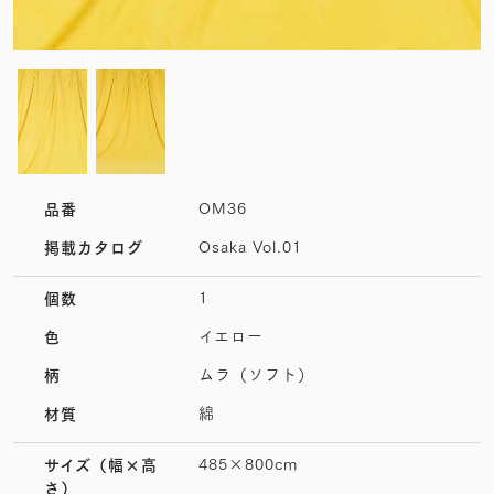
OM36
品番
Osaka Vol.01
掲載カタログ
1
個数
イエロー
色
ムラ（ソフト）
柄
綿
材質
485×800cm
サイズ
（幅×高
さ）