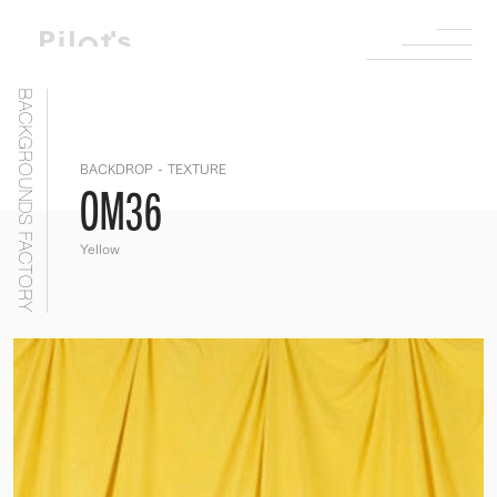
BACKGROUNDS FACTORY
BACKDROP - TEXTURE
OM36
Yellow