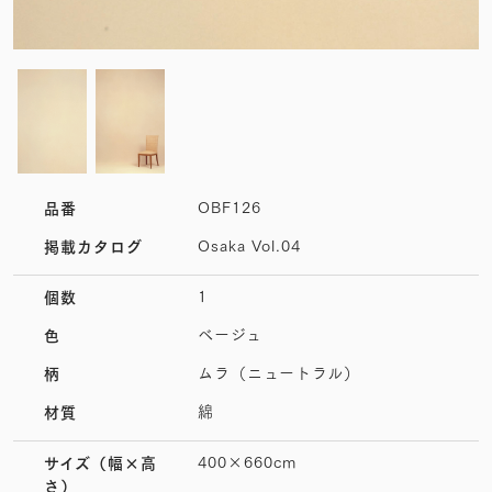
OBF126
品番
Osaka Vol.04
掲載カタログ
1
個数
ベージュ
色
ムラ（ニュートラル）
柄
綿
材質
400×660cm
サイズ
（幅×高
さ）