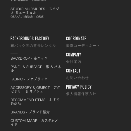
STUDIO MURMURES - スタジ
オ ミューミュル
OSAKA / MINAMIHORIE
BACKGROUNDS FACTORY
COORDINATE
布バック等の背景レンタル
撮影コーディネート
COMPANY
BACKDROP - 布バック
会社案内
PANEL & SURFACE - 板 & パネ
CONTACT
ル
FABRIC - ファブリック
お問い合わせ
PRIVACY POLICY
ACCESSORY & OBJECT - アク
セサリー & オブジェ
個人情報保護方針
RECOMMEND ITEMS - おすす
め商品
BRANDS - ブランド紹介
CUSTOM MADE - カスタムメ
イド