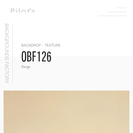
BACKGROUNDS FACTORY
BACKDROP - TEXTURE
OBF126
Beige