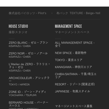
株式会社パイロッツ - Pilot's
-
布バック
-
TEXTURE - Beige~Yellow
-
HOUSE STUDIO
MANAGEMENT SPACE
撮影スタジオ
マネージメントスペース
ZERO BLANC - ゼロ・ブラン
ALL MANAGEMENT SPACE -
全て
KISARAZU / CHIBA
NEW SPACE - 最新物件
ZERO NOIR - ゼロ・ノアール
KISARAZU / CHIBA
TOKYO - 東京エリア
L'Atelier de ZERO - ラトリエ・
KANAGAWA - 神奈川エリア
ドゥ・ゼロ
KISARAZU / CHIBA
CHIBA/SAITAMA - 千葉/埼玉エ
リア
ARCHICOULEUR - アシックラ
ー
RESORT - リゾート(関東近郊)
TOKYO / HANEDA
JAPANESE - 和風スタイル
ZONE ID - ゾーン・アイディ
YOKOHAMA / TSURUMI
BERNARD HOUSE - バーナー
ドハウス
マネージメントスペース募集
YOKOHAMA / HONMOKU