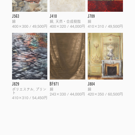
J563
J410
J709
綿
綿, 天然・合成樹脂
綿
400×300 / 49,500円
400×320 / 44,000円
410×310 / 49,500円
J829
BF971
J804
ポリエステル, プリン
綿
綿
ト
243×330 / 44,000円
420×350 / 60,500円
410×310 / 54,450円