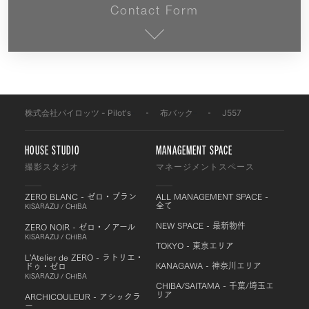
Contact Form
株式会社パイロッツ - Pilot's
-
布バック
-
J557
HOUSE STUDIO
MANAGEMENT SPACE
撮影スタジオ
マネージメントスペース
ZERO BLANC - ゼロ・ブラン
ALL MANAGEMENT SPACE -
全て
KISARAZU / CHIBA
NEW SPACE - 最新物件
ZERO NOIR - ゼロ・ノアール
KISARAZU / CHIBA
TOKYO - 東京エリア
L'Atelier de ZERO - ラトリエ・
KANAGAWA - 神奈川エリア
ドゥ・ゼロ
KISARAZU / CHIBA
CHIBA/SAITAMA - 千葉/埼玉エ
リア
ARCHICOULEUR - アシックラ
ー