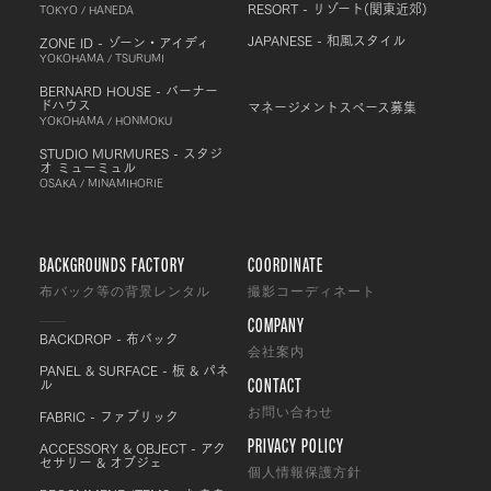
RESORT - リゾート(関東近郊)
TOKYO / HANEDA
JAPANESE - 和風スタイル
ZONE ID - ゾーン・アイディ
YOKOHAMA / TSURUMI
BERNARD HOUSE - バーナー
ドハウス
マネージメントスペース募集
YOKOHAMA / HONMOKU
STUDIO MURMURES - スタジ
オ ミューミュル
OSAKA / MINAMIHORIE
BACKGROUNDS FACTORY
COORDINATE
布バック等の背景レンタル
撮影コーディネート
COMPANY
BACKDROP - 布バック
会社案内
PANEL & SURFACE - 板 & パネ
CONTACT
ル
FABRIC - ファブリック
お問い合わせ
PRIVACY POLICY
ACCESSORY & OBJECT - アク
セサリー & オブジェ
個人情報保護方針