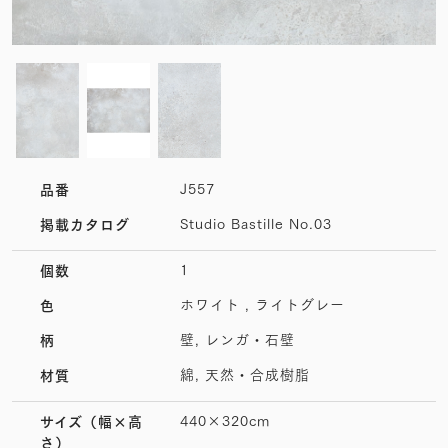
J557
品番
Studio Bastille No.03
掲載カタログ
1
個数
ホワイト , ライトグレー
色
壁, レンガ・石壁
柄
綿, 天然・合成樹脂
材質
440×320cm
サイズ
（幅×高
さ）