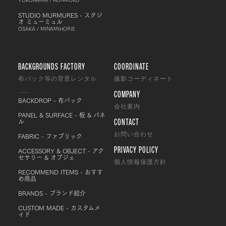
STUDIO MURMURES - スタジ
オ ミューミュル
OSAKA / MINAMIHORIE
BACKGROUNDS FACTORY
COORDINATE
布バック等の背景レンタル
撮影コーディネート
COMPANY
BACKDROP - 布バック
会社案内
PANEL & SURFACE - 板 & パネ
CONTACT
ル
FABRIC - ファブリック
お問い合わせ
PRIVACY POLICY
ACCESSORY & OBJECT - アク
セサリー & オブジェ
個人情報保護方針
RECOMMEND ITEMS - おすす
め商品
BRANDS - ブランド紹介
CUSTOM MADE - カスタムメ
イド