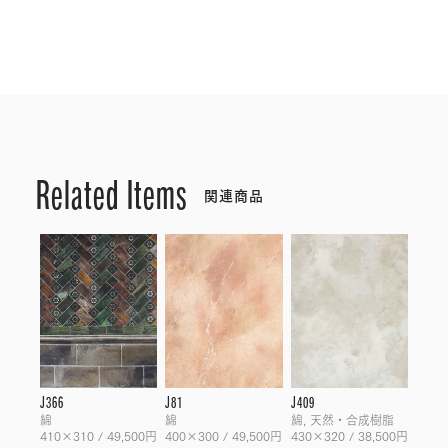
Related Items
関連商品
J366
J81
J409
綿
綿
綿, 天然・合成樹脂
410×310 / 49,500円
400×300 / 49,500円
430×320 / 38,500円