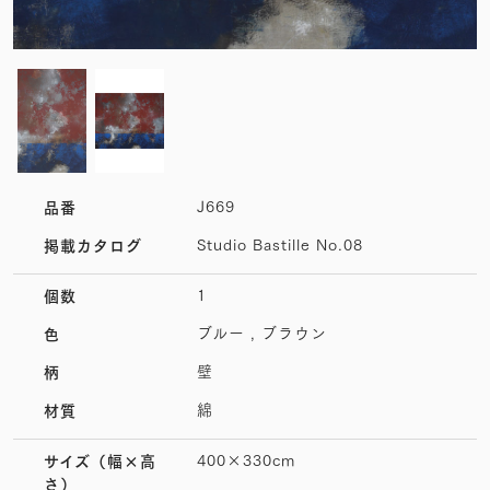
J669
品番
Studio Bastille No.08
掲載カタログ
1
個数
ブルー , ブラウン
色
壁
柄
綿
材質
400×330cm
サイズ
（幅×高
さ）