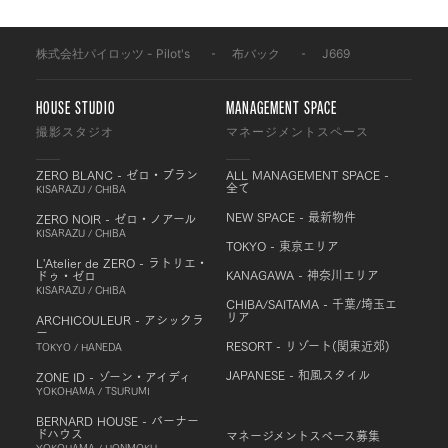
株式会社パイロッツ - Pilot's
-
布バック
-
J669
HOUSE STUDIO
MANAGEMENT SPACE
撮影スタジオ
マネージメントスペース
ZERO BLANC - ゼロ・ブラン
ALL MANAGEMENT SPACE -
全て
KISARAZU / CHIBA
NEW SPACE - 最新物件
ZERO NOIR - ゼロ・ノアール
KISARAZU / CHIBA
TOKYO - 東京エリア
L'Atelier de ZERO - ラトリエ・
KANAGAWA - 神奈川エリア
ドゥ・ゼロ
KISARAZU / CHIBA
CHIBA/SAITAMA - 千葉/埼玉エ
リア
ARCHICOULEUR - アシックラ
ー
RESORT - リゾート(関東近郊)
TOKYO / HANEDA
JAPANESE - 和風スタイル
ZONE ID - ゾーン・アイディ
YOKOHAMA / TSURUMI
BERNARD HOUSE - バーナー
ドハウス
マネージメントスペース募集
YOKOHAMA / HONMOKU