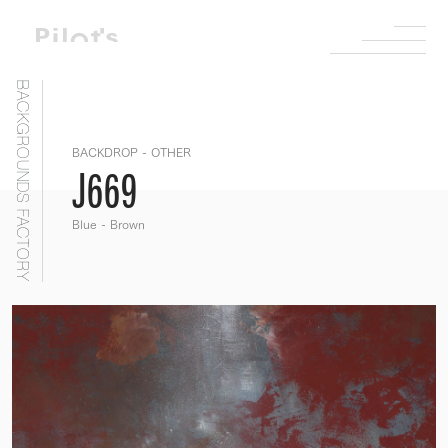
BACKGROUNDS FACTORY
BACKDROP - OTHER
J669
Blue - Brown