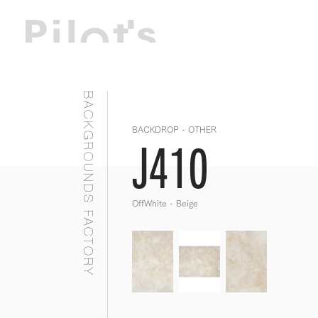
BACKGROUNDS FACTORY
BACKDROP - OTHER
J410
OffWhite - Beige