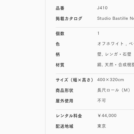
J410
品番
Studio Bastille N
掲載カタログ
1
個数
オフホワイト , 
色
壁, レンガ・石壁
柄
綿, 天然・合成樹
材質
400×320cm
サイズ
（幅×高さ）
長尺ロール（M）
商品形状
不可
屋外使用
￥44,000
レンタル料金
東京
配送地域