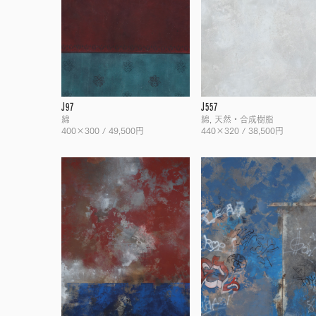
J97
J557
綿
綿, 天然・合成樹脂
400×300 / 49,500円
440×320 / 38,500円