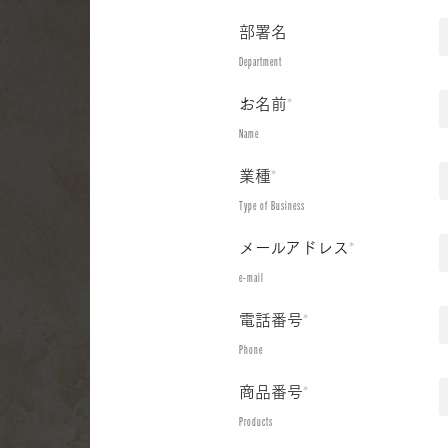
部署名
Department
お名前
*
Name
業種
*
Type of Business
メールアドレス
*
e-mail
電話番号
*
Phone
商品番号
*
Products