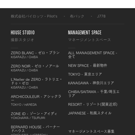
株式会社パイロッツ - Pilot's
-
布バック
-
J778
HOUSE STUDIO
MANAGEMENT SPACE
撮影スタジオ
マネージメントスペース
ZERO BLANC - ゼロ・ブラン
ALL MANAGEMENT SPACE -
全て
KISARAZU / CHIBA
NEW SPACE - 最新物件
ZERO NOIR - ゼロ・ノアール
KISARAZU / CHIBA
TOKYO - 東京エリア
L'Atelier de ZERO - ラトリエ・
KANAGAWA - 神奈川エリア
ドゥ・ゼロ
KISARAZU / CHIBA
CHIBA/SAITAMA - 千葉/埼玉エ
リア
ARCHICOULEUR - アシックラ
ー
RESORT - リゾート(関東近郊)
TOKYO / HANEDA
JAPANESE - 和風スタイル
ZONE ID - ゾーン・アイディ
YOKOHAMA / TSURUMI
BERNARD HOUSE - バーナー
ドハウス
マネージメントスペース募集
YOKOHAMA / HONMOKU