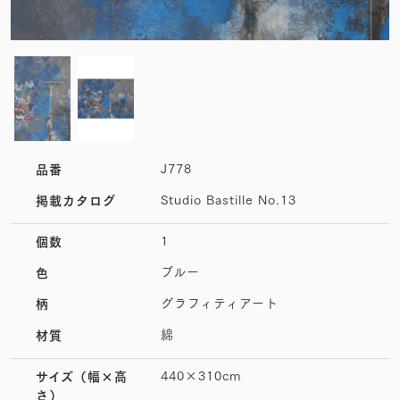
J778
品番
Studio Bastille No.13
掲載カタログ
1
個数
ブルー
色
グラフィティアート
柄
綿
材質
440×310cm
サイズ
（幅×高
さ）