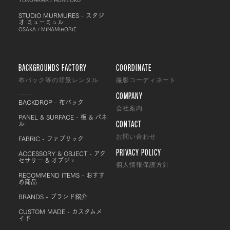
STUDIO MURMURES - スタジ
オ ミューミュル
OSAKA / MINAMIHORIE
BACKGROUNDS FACTORY
COORDINATE
布バック等の背景レンタル
撮影コーディネート
COMPANY
BACKDROP - 布バック
会社案内
PANEL & SURFACE - 板 & パネ
CONTACT
ル
FABRIC - ファブリック
お問い合わせ
PRIVACY POLICY
ACCESSORY & OBJECT - アク
セサリー & オブジェ
個人情報保護方針
RECOMMEND ITEMS - おすす
め商品
BRANDS - ブランド紹介
CUSTOM MADE - カスタムメ
イド