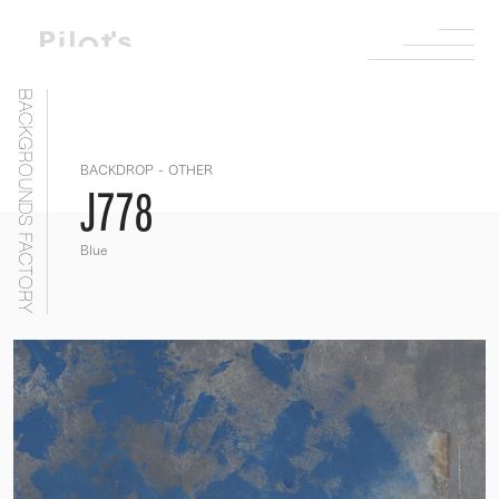
BACKGROUNDS FACTORY
BACKDROP - OTHER
J778
Blue