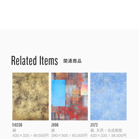
Related Items
関連商品
fr0336
J696
J573
綿
綿
綿, 天然・合成樹脂
430×320 / 49,500円
390×500 / 60,500円
420×330 / 38,500円