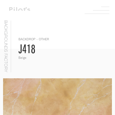
BACKGROUNDS FACTORY
BACKDROP - OTHER
J418
Beige