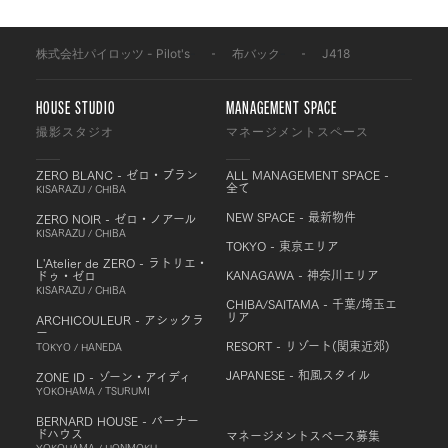
株式会社パイロッツ - Pilot's
-
布バック
-
J418
HOUSE STUDIO
MANAGEMENT SPACE
撮影スタジオ
マネージメントスペース
ZERO BLANC - ゼロ・ブラン
ALL MANAGEMENT SPACE -
全て
KISARAZU / CHIBA
NEW SPACE - 最新物件
ZERO NOIR - ゼロ・ノアール
KISARAZU / CHIBA
TOKYO - 東京エリア
L'Atelier de ZERO - ラトリエ・
KANAGAWA - 神奈川エリア
ドゥ・ゼロ
KISARAZU / CHIBA
CHIBA/SAITAMA - 千葉/埼玉エ
リア
ARCHICOULEUR - アシックラ
ー
RESORT - リゾート(関東近郊)
TOKYO / HANEDA
JAPANESE - 和風スタイル
ZONE ID - ゾーン・アイディ
YOKOHAMA / TSURUMI
BERNARD HOUSE - バーナー
ドハウス
マネージメントスペース募集
YOKOHAMA / HONMOKU