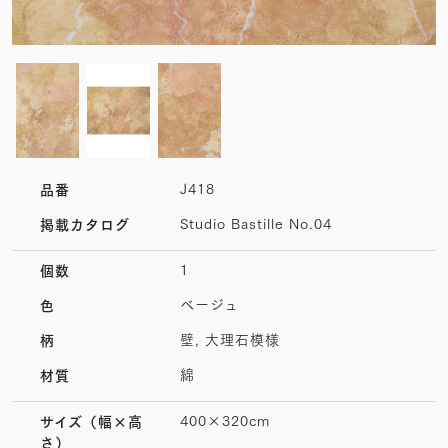
J418
品番
Studio Bastille No.04
掲載カタログ
1
個数
ベージュ
色
壁, 大理石模様
柄
綿
材質
400×320cm
サイズ
（幅×高
さ）