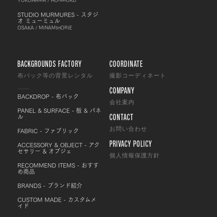
STUDIO MURMURES - スタジ
オ ミューミュル
OSAKA / MINAMIHORIE
BACKGROUNDS FACTORY
COORDINATE
布バック等の背景レンタル
撮影コーディネート
COMPANY
BACKDROP - 布バック
会社案内
PANEL & SURFACE - 板 & パネ
CONTACT
ル
FABRIC - ファブリック
お問い合わせ
PRIVACY POLICY
ACCESSORY & OBJECT - アク
セサリー & オブジェ
個人情報保護方針
RECOMMEND ITEMS - おすす
め商品
BRANDS - ブランド紹介
CUSTOM MADE - カスタムメ
イド