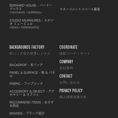
BERNARD HOUSE - バーナー
ドハウス
マネージメントスペース募集
YOKOHAMA / HONMOKU
STUDIO MURMURES - スタジ
オ ミューミュル
OSAKA / MINAMIHORIE
BACKGROUNDS FACTORY
COORDINATE
布バック等の背景レンタル
撮影コーディネート
COMPANY
BACKDROP - 布バック
会社案内
PANEL & SURFACE - 板 & パネ
CONTACT
ル
FABRIC - ファブリック
お問い合わせ
PRIVACY POLICY
ACCESSORY & OBJECT - アク
セサリー & オブジェ
個人情報保護方針
RECOMMEND ITEMS - おすす
め商品
BRANDS - ブランド紹介