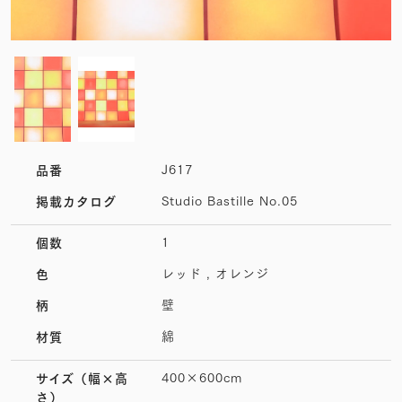
J617
品番
Studio Bastille No.05
掲載カタログ
1
個数
レッド , オレンジ
色
壁
柄
綿
材質
400×600cm
サイズ
（幅×高
さ）