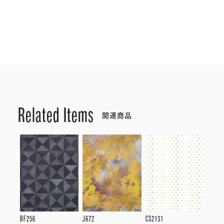
Related Items
関連商品
BF256
J672
CS2131