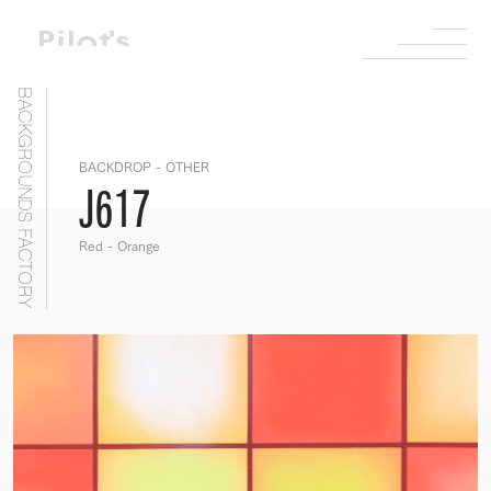
BACKGROUNDS FACTORY
BACKDROP - OTHER
J617
Red - Orange