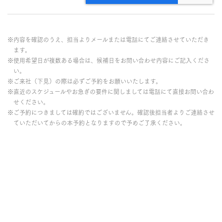
※内容を確認のうえ、担当よりメールまたは電話にてご連絡させていただき
ます。
※使用希望日が複数ある場合は、候補日をお問い合わせ内容にご記入くださ
い。
※ご来社（下見）の際は必ずご予約をお願いいたします。
※直近のスケジュールやお急ぎの要件に関しましては電話にて直接お問い合わ
せください。
※ご予約につきましては確約ではございません。確認後担当者よりご連絡させ
ていただいてからの本予約となりますので予めご了承ください。