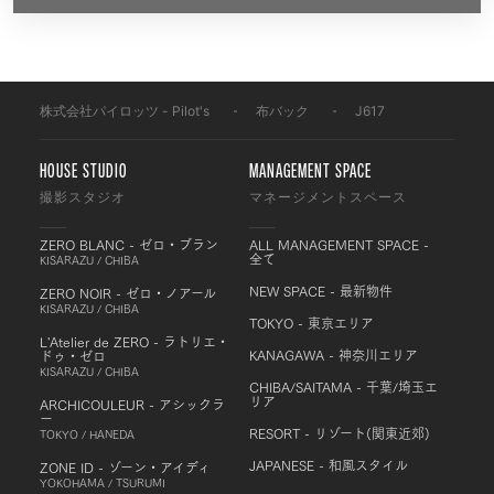
株式会社パイロッツ - Pilot's
-
布バック
-
J617
HOUSE STUDIO
MANAGEMENT SPACE
撮影スタジオ
マネージメントスペース
ZERO BLANC - ゼロ・ブラン
ALL MANAGEMENT SPACE -
全て
KISARAZU / CHIBA
NEW SPACE - 最新物件
ZERO NOIR - ゼロ・ノアール
KISARAZU / CHIBA
TOKYO - 東京エリア
L'Atelier de ZERO - ラトリエ・
KANAGAWA - 神奈川エリア
ドゥ・ゼロ
KISARAZU / CHIBA
CHIBA/SAITAMA - 千葉/埼玉エ
リア
ARCHICOULEUR - アシックラ
ー
RESORT - リゾート(関東近郊)
TOKYO / HANEDA
JAPANESE - 和風スタイル
ZONE ID - ゾーン・アイディ
YOKOHAMA / TSURUMI