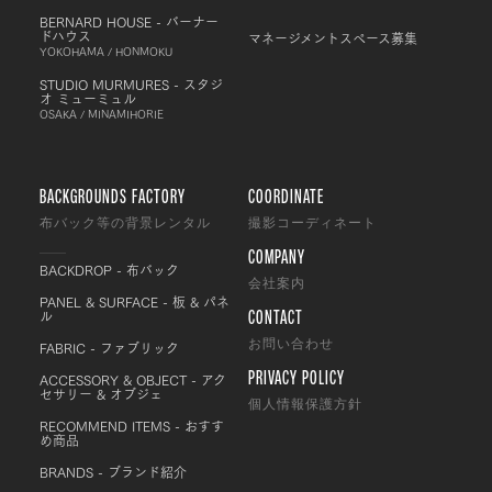
BERNARD HOUSE - バーナー
ドハウス
マネージメントスペース募集
YOKOHAMA / HONMOKU
STUDIO MURMURES - スタジ
オ ミューミュル
OSAKA / MINAMIHORIE
BACKGROUNDS FACTORY
COORDINATE
布バック等の背景レンタル
撮影コーディネート
COMPANY
BACKDROP - 布バック
会社案内
PANEL & SURFACE - 板 & パネ
CONTACT
ル
FABRIC - ファブリック
お問い合わせ
PRIVACY POLICY
ACCESSORY & OBJECT - アク
セサリー & オブジェ
個人情報保護方針
RECOMMEND ITEMS - おすす
め商品
BRANDS - ブランド紹介