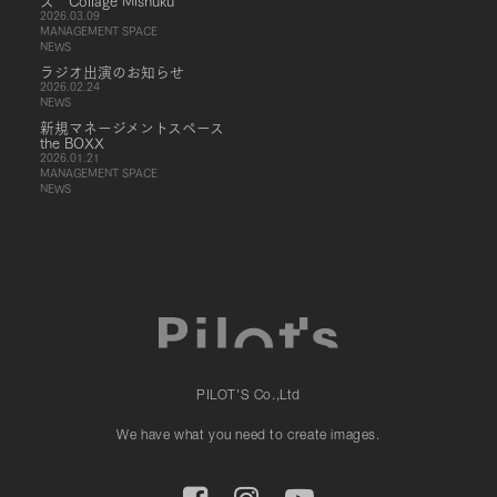
ス Collage Mishuku
2026.03.09
MANAGEMENT SPACE
NEWS
ラジオ出演のお知らせ
2026.02.24
NEWS
新規マネージメントスペース
the BOXX
2026.01.21
MANAGEMENT SPACE
NEWS
PILOT'S Co.,Ltd
We have what you need to create images.