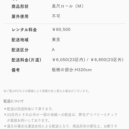
長尺ロール（M）
商品形状
不可
屋外使用
￥60,500
レンタル料金
東京
配送地域
A
配送区分
￥6,050(23区内) / ￥8,800(23区外)
配送料金(片道)
板柄の部分:H320cm
備考
※ご覧のPCなどの環境により実際の色と異なる場合がございます。
配送について
＊配送は別途料金にて承ります。
＊23区内とそれ以外の一部の地域への配送は、弊社デリバリースタッフ
が直接お伺いしております。
＊遠方の場合は運送会社による配送となり、商品形状の都合上、お断りす