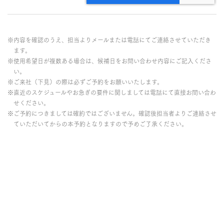
※内容を確認のうえ、担当よりメールまたは電話にてご連絡させていただき
ます。
※使用希望日が複数ある場合は、候補日をお問い合わせ内容にご記入くださ
い。
※ご来社（下見）の際は必ずご予約をお願いいたします。
※直近のスケジュールやお急ぎの要件に関しましては電話にて直接お問い合わ
せください。
※ご予約につきましては確約ではございません。確認後担当者よりご連絡させ
ていただいてからの本予約となりますので予めご了承ください。