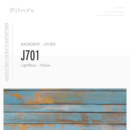
BACKGROUNDS FACTORY
BACKDROP - OTHER
J701
LightBlue - Yellow