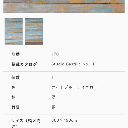
J701
品番
Studio Bastille No.11
掲載カタログ
1
個数
ライトブルー , イエロー
色
壁
柄
綿
材質
300×490cm
サイズ
（幅×高
さ）