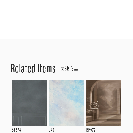
Related Items
関連商品
BF874
J40
BF972