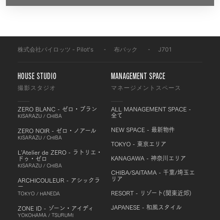
株式会社パイロッツ - Pilot's
-
布バック
-
J701
HOUSE STUDIO
MANAGEMENT SPACE
撮影スタジオ
マネージメントスペース
ZERO BLANC - ゼロ・ブラン
ALL MANAGEMENT SPACE -
全て
KISARAZU / CHIBA
NEW SPACE - 最新物件
ZERO NOIR - ゼロ・ノアール
KISARAZU / CHIBA
TOKYO - 東京エリア
L'Atelier de ZERO - ラトリエ・
KANAGAWA - 神奈川エリア
ドゥ・ゼロ
KISARAZU / CHIBA
CHIBA/SAITAMA - 千葉/埼玉エ
リア
ARCHICOULEUR - アシックラ
ー
RESORT - リゾート(関東近郊)
TOKYO / HANEDA
JAPANESE - 和風スタイル
ZONE ID - ゾーン・アイディ
YOKOHAMA / TSURUMI