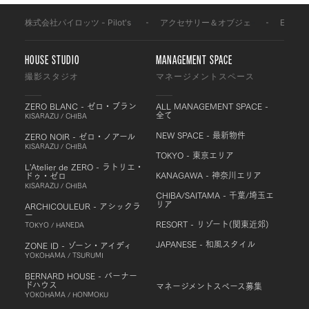
株式会社パイロッツ - Pilot's
-
アクセサリー＆オブジェ
-
Equipm
HOUSE STUDIO
MANAGEMENT SPACE
撮影スタジオ
マネージメントスペース
ZERO BLANC - ゼロ・ブラン
ALL MANAGEMENT SPACE -
全て
KISARAZU / CHIBA
NEW SPACE - 最新物件
ZERO NOIR - ゼロ・ノアール
KISARAZU / CHIBA
TOKYO - 東京エリア
L'Atelier de ZERO - ラトリエ・
KANAGAWA - 神奈川エリア
ドゥ・ゼロ
KISARAZU / CHIBA
CHIBA/SAITAMA - 千葉/埼玉エ
リア
ARCHICOULEUR - アシックラ
ー
RESORT - リゾート(関東近郊)
TOKYO / HANEDA
JAPANESE - 和風スタイル
ZONE ID - ゾーン・アイディ
YOKOHAMA / TSURUMI
BERNARD HOUSE - バーナー
ドハウス
マネージメントスペース募集
YOKOHAMA / HONMOKU