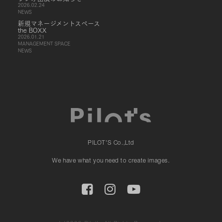
2026.02.24
NEWS
新規マネージメントスペース
the BOXX
2026.01.21
MANAGEMENT SPACE
NEWS
PILOT'S Co.,Ltd
We have what you need to create images.