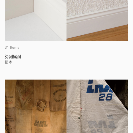
31 Items
BaseBoard
幅木