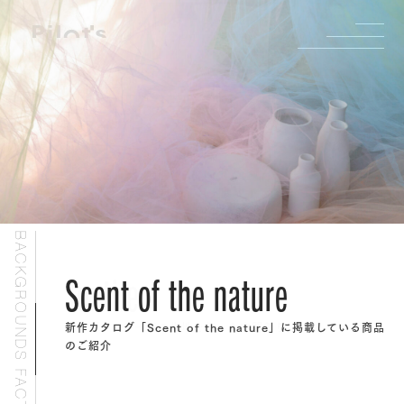
BACKGROUNDS FACTORY
Textile
新作カタログ「Scent of the nature」に掲載している商品
柄やヴィンテージの生地を使った空間創り。
シフォン特集
白背景特集
漆喰やコンクリートの似ているパネルの違いや特徴
のご紹介
新作のカタログ「COULEURS DE LA NATURE」に掲載し
バックドロップで創る様々な空間
外ロケでの撮影で使用可能な背景
た商品のご紹介