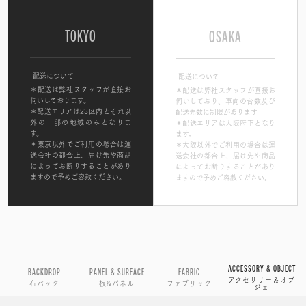
TOKYO
OSAKA
配送について
配送について
＊配送は弊社スタッフが直接お
＊配送は弊社スタッフが直接お
伺いしております。
伺いしており、車両の台数及び
＊配送エリアは23区内とそれ以
配送先数に制限があります
外の一部の地域のみとなりま
＊配送エリアは大阪府下となり
す。
ます。
＊東京以外でご利用の場合は運
＊大阪以外でご利用の場合は運
送会社の都合上、届け先や商品
送会社の都合上、届け先や商品
によってお断りすることがあり
によってお断りすることがあり
ますので予めご容赦ください。
ますので予めご容赦ください。
ACCESSORY & OBJECT
BACKDROP
PANEL & SURFACE
FABRIC
アクセサリー＆オブ
布バック
板&パネル
ファブリック
ジェ