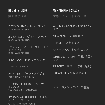
HOUSE STUDIO
MANAGEMENT SPACE
撮影スタジオ
マネージメントスペース
ZERO BLANC - ゼロ・ブラン
ALL MANAGEMENT SPACE -
全て
KISARAZU / CHIBA
NEW SPACE - 最新物件
ZERO NOIR - ゼロ・ノアール
KISARAZU / CHIBA
TOKYO - 東京エリア
L'Atelier de ZERO - ラトリエ・
KANAGAWA - 神奈川エリア
ドゥ・ゼロ
KISARAZU / CHIBA
CHIBA/SAITAMA - 千葉/埼玉エ
リア
ARCHICOULEUR - アシックラ
ー
RESORT - リゾート(関東近郊)
TOKYO / HANEDA
JAPANESE - 和風スタイル
ZONE ID - ゾーン・アイディ
YOKOHAMA / TSURUMI
BERNARD HOUSE - バーナー
ドハウス
マネージメントスペース募集
YOKOHAMA / HONMOKU
STUDIO MURMURES - スタジ
オ ミューミュル
OSAKA / MINAMIHORIE