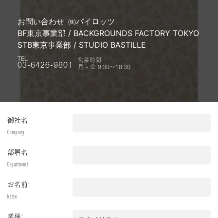
お問い合わせ
㈱パイロッツ
BF東京事業部 / BACKGROUNDS FACTORY TOKYO
STB東京事業部 / STUDIO BASTILLE
営業時間
TEL
月 - 金 9:30〜18:30
03-6426-9801
御社名
Company
部署名
Department
お名前
*
Name
業種
*