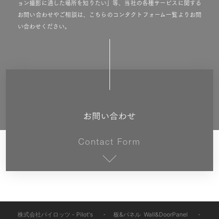
ョン撮影に適した場所を知りたい」等、当社の各種サービスに関する
お問い合わせやご相談は、こちらのコンタクトフォーム一覧よりお問
い合わせください。
お問い合わせ
Contact Form
株式会社パイロッツ - Pilot's
-
板&パネル
-
Wall&DoorPanel
-
WP