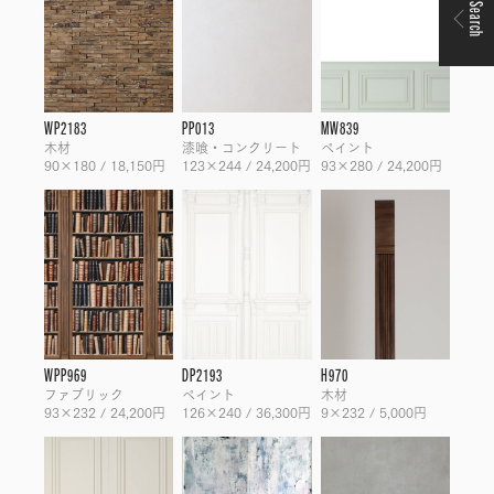
Search
WP2183
PP013
MW839
木材
漆喰・コンクリート
ペイント
90×180 / 18,150円
123×244 / 24,200円
93×280 / 24,200円
WPP969
DP2193
H970
ファブリック
ペイント
木材
93×232 / 24,200円
126×240 / 36,300円
9×232 / 5,000円