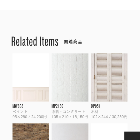
Related Items
関連商品
MW838
MP2180
DP951
ペイント
漆喰・コンクリート
木材
95×280 / 24,200円
105×210 / 18,150円
102×244 / 30,250円