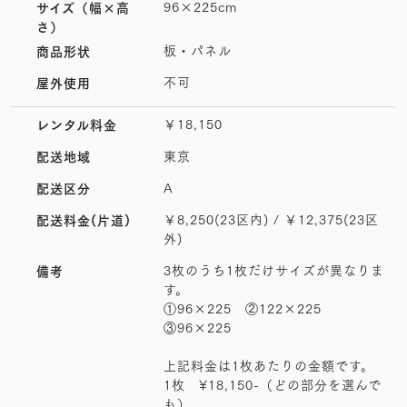
96×225cm
サイズ
（幅×高
さ）
板・パネル
商品形状
不可
屋外使用
￥18,150
レンタル料金
東京
配送地域
A
配送区分
￥8,250(23区内) / ￥12,375(23区
配送料金(片道)
外)
3枚のうち1枚だけサイズが異なりま
備考
す。
①96×225 ②122×225
③96×225
上記料金は1枚あたりの金額です。
1枚 ¥18,150-（どの部分を選んで
も）