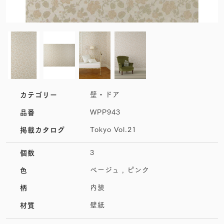
壁・ドア
カテゴリー
WPP943
品番
Tokyo Vol.21
掲載カタログ
3
個数
ベージュ , ピンク
色
内装
柄
壁紙
材質