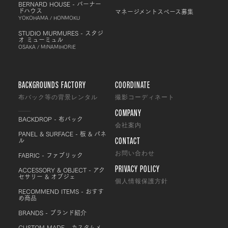
BERNARD HOUSE - バーナー
ドハウス
マネージメントスペース募集
YOKOHAMA / HONMOKU
STUDIO MURMURES - スタジ
オ ミューミュル
OSAKA / MINAMIHORIE
BACKGROUNDS FACTORY
COORDINATE
布バック等の背景レンタル
撮影コーディネート
COMPANY
BACKDROP - 布バック
会社案内
PANEL & SURFACE - 板 & パネ
CONTACT
ル
FABRIC - ファブリック
お問い合わせ
PRIVACY POLICY
ACCESSORY & OBJECT - アク
セサリー & オブジェ
個人情報保護方針
RECOMMEND ITEMS - おすす
め商品
BRANDS - ブランド紹介
CUSTOM MADE - カスタムメ