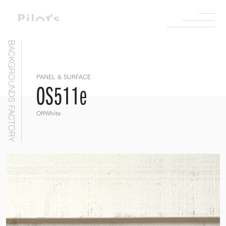
BACKGROUNDS FACTORY
PANEL & SURFACE
OS511e
OffWhite