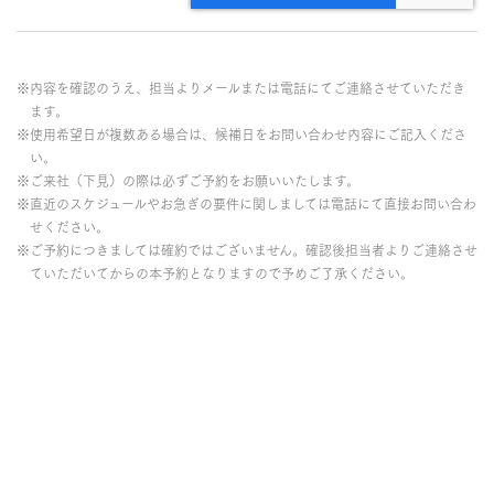
※内容を確認のうえ、担当よりメールまたは電話にてご連絡させていただき
ます。
※使用希望日が複数ある場合は、候補日をお問い合わせ内容にご記入くださ
い。
※ご来社（下見）の際は必ずご予約をお願いいたします。
※直近のスケジュールやお急ぎの要件に関しましては電話にて直接お問い合わ
せください。
※ご予約につきましては確約ではございません。確認後担当者よりご連絡させ
ていただいてからの本予約となりますので予めご了承ください。