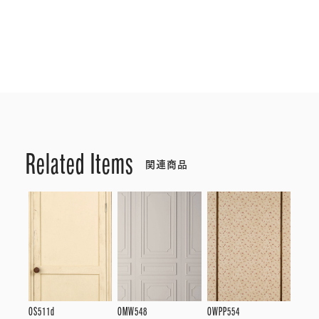
Related Items
関連商品
OS511d
OMW548
OWPP554