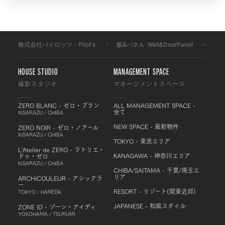
株式会社パイロッツ - Pilot's
-
板&パネル
-
Wall&DoorPanel
-
OS5
HOUSE STUDIO
MANAGEMENT SPACE
撮影スタジオ
マネージメントスペース
ZERO BLANC - ゼロ・ブラン
ALL MANAGEMENT SPACE -
全て
KISARAZU / CHIBA
NEW SPACE - 最新物件
ZERO NOIR - ゼロ・ノアール
KISARAZU / CHIBA
TOKYO - 東京エリア
L'Atelier de ZERO - ラトリエ・
KANAGAWA - 神奈川エリア
ドゥ・ゼロ
KISARAZU / CHIBA
CHIBA/SAITAMA - 千葉/埼玉エ
リア
ARCHICOULEUR - アシックラ
ー
RESORT - リゾート(関東近郊)
TOKYO / HANEDA
JAPANESE - 和風スタイル
ZONE ID - ゾーン・アイディ
YOKOHAMA / TSURUMI