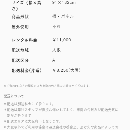
91×182cm
サイズ
（幅×高
さ）
板・パネル
商品形状
不可
屋外使用
￥11,000
レンタル料金
大阪
配送地域
A
配送区分
￥8,250(大阪)
配送料金(片道)
※ご覧のPCなどの環境により実際の色と異なる場合がございます。
配送について
＊配送は別途料金にて承ります。
＊配送は弊社スタッフが直接お伺いしており、車両の台数及び配送先数に
制限があります
＊配送エリアは大阪府下となります。
＊大阪以外でご利用の場合は運送会社の都合上、届け先や商品によってお