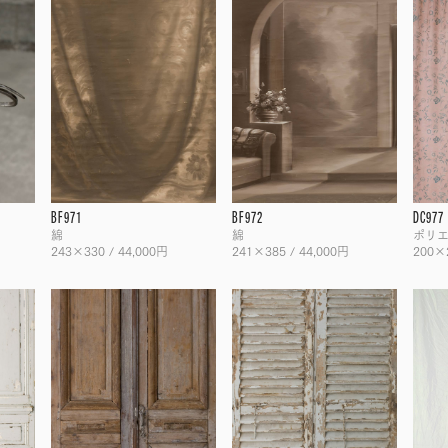
BF971
BF972
DC977
綿
綿
ポリエ
243×330 / 44,000円
241×385 / 44,000円
200×2