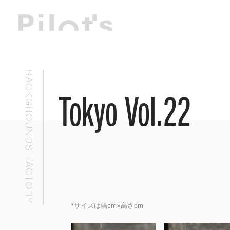
BACKGROUNDS FACTORY
Tokyo Vol.22
*サイズは幅cm×高さcm