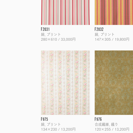
F2031
F2032
綿, プリント
綿, プリント
280×610 / 33,000円
147×305 / 19,800円
F975
F976
綿, プリント
合成繊維, 織り
134×230 / 13,200円
120×255 / 13,200円