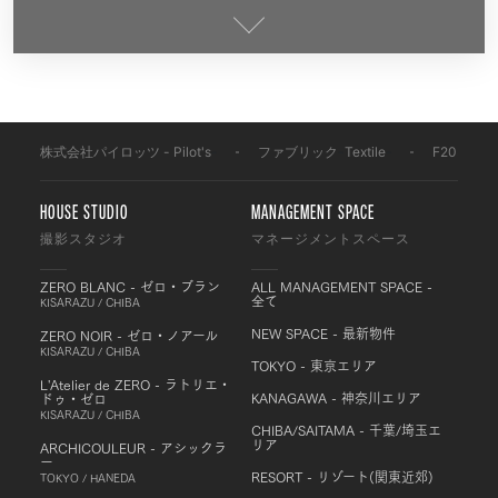
株式会社パイロッツ - Pilot's
-
ファブリック
-
Textile
-
F2034
HOUSE STUDIO
MANAGEMENT SPACE
撮影スタジオ
マネージメントスペース
ZERO BLANC - ゼロ・ブラン
ALL MANAGEMENT SPACE -
全て
KISARAZU / CHIBA
NEW SPACE - 最新物件
ZERO NOIR - ゼロ・ノアール
KISARAZU / CHIBA
TOKYO - 東京エリア
L'Atelier de ZERO - ラトリエ・
KANAGAWA - 神奈川エリア
ドゥ・ゼロ
KISARAZU / CHIBA
CHIBA/SAITAMA - 千葉/埼玉エ
リア
ARCHICOULEUR - アシックラ
ー
RESORT - リゾート(関東近郊)
TOKYO / HANEDA