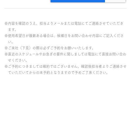
※内容を確認のうえ、担当よりメールまたは電話にてご連絡させていただき
ます。
※使用希望日が複数ある場合は、候補日をお問い合わせ内容にご記入くださ
い。
※ご来社（下見）の際は必ずご予約をお願いいたします。
※直近のスケジュールやお急ぎの要件に関しましては電話にて直接お問い合わ
せください。
※ご予約につきましては確約ではございません。確認後担当者よりご連絡させ
ていただいてからの本予約となりますので予めご了承ください。