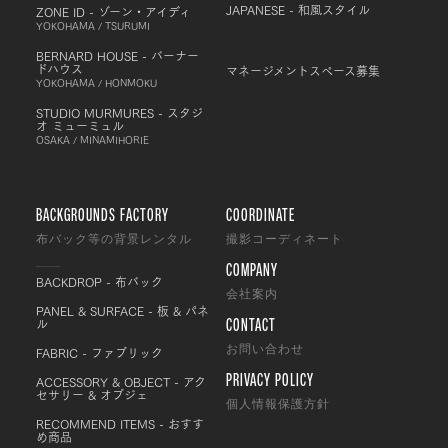
JAPANESE - 和風スタイル
ZONE ID - ゾーン・アイディ
YOKOHAMA / TSURUMI
BERNARD HOUSE - バーナー
ドハウス
マネージメントスペース募集
YOKOHAMA / HONMOKU
STUDIO MURMURES - スタジ
オ ミューミュル
OSAKA / MINAMIHORIE
BACKGROUNDS FACTORY
COORDINATE
布バック等の背景レンタル
撮影コーディネート
COMPANY
BACKDROP - 布バック
会社案内
PANEL & SURFACE - 板 & パネ
CONTACT
ル
FABRIC - ファブリック
お問い合わせ
PRIVACY POLICY
ACCESSORY & OBJECT - アク
セサリー & オブジェ
個人情報保護方針
RECOMMEND ITEMS - おすす
め商品