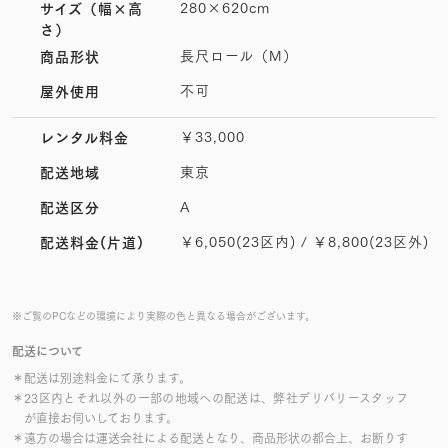
280×620cm
サイズ
（幅×高
さ）
長尺ロール（M）
商品形状
不可
屋外使用
￥33,000
レンタル料金
東京
配送地域
A
配送区分
￥6,050(23区内) / ￥8,800(23区外)
配送料金(片道)
※ご覧のPCなどの環境により実際の色と異なる場合がございます。
配送について
＊配送は別途料金にて承ります。
＊23区内とそれ以外の一部の地域への配送は、弊社デリバリースタッフ
が直接お伺いしております。
＊遠方の場合は運送会社による配送となり、商品形状の都合上、お断りす