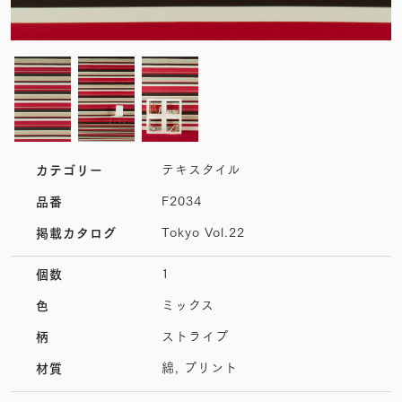
テキスタイル
カテゴリー
F2034
品番
Tokyo Vol.22
掲載カタログ
1
個数
ミックス
色
ストライプ
柄
綿, プリント
材質