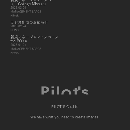
ス Collage Mishuku
2026.03.09
MANAGEMENT SPACE
NEWS
ラジオ出演のお知らせ
2026.02.24
NEWS
新規マネージメントスペース
the BOXX
2026.01.21
MANAGEMENT SPACE
NEWS
PILOT'S Co.,Ltd
We have what you need to create images.