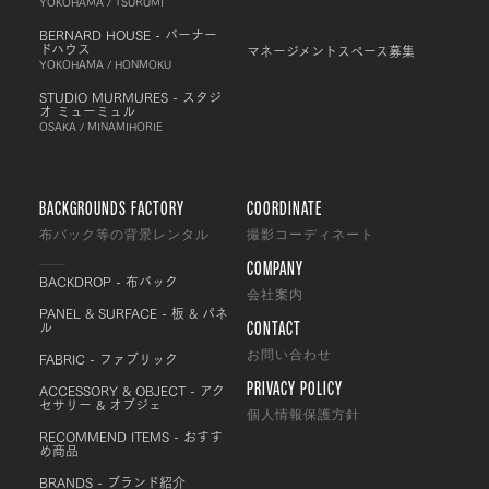
YOKOHAMA / TSURUMI
BERNARD HOUSE - バーナー
ドハウス
マネージメントスペース募集
YOKOHAMA / HONMOKU
STUDIO MURMURES - スタジ
オ ミューミュル
OSAKA / MINAMIHORIE
BACKGROUNDS FACTORY
COORDINATE
布バック等の背景レンタル
撮影コーディネート
COMPANY
BACKDROP - 布バック
会社案内
PANEL & SURFACE - 板 & パネ
CONTACT
ル
FABRIC - ファブリック
お問い合わせ
PRIVACY POLICY
ACCESSORY & OBJECT - アク
セサリー & オブジェ
個人情報保護方針
RECOMMEND ITEMS - おすす
め商品
BRANDS - ブランド紹介