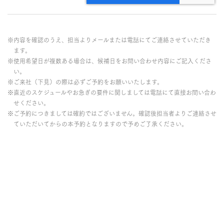
※内容を確認のうえ、担当よりメールまたは電話にてご連絡させていただき
ます。
※使用希望日が複数ある場合は、候補日をお問い合わせ内容にご記入くださ
い。
※ご来社（下見）の際は必ずご予約をお願いいたします。
※直近のスケジュールやお急ぎの要件に関しましては電話にて直接お問い合わ
せください。
※ご予約につきましては確約ではございません。確認後担当者よりご連絡させ
ていただいてからの本予約となりますので予めご了承ください。