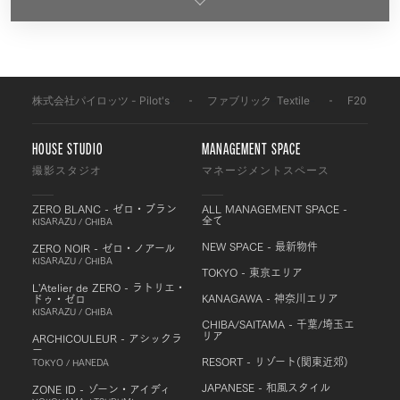
株式会社パイロッツ - Pilot's
-
ファブリック
-
Textile
-
F2031
HOUSE STUDIO
MANAGEMENT SPACE
撮影スタジオ
マネージメントスペース
ZERO BLANC - ゼロ・ブラン
ALL MANAGEMENT SPACE -
全て
KISARAZU / CHIBA
NEW SPACE - 最新物件
ZERO NOIR - ゼロ・ノアール
KISARAZU / CHIBA
TOKYO - 東京エリア
L'Atelier de ZERO - ラトリエ・
KANAGAWA - 神奈川エリア
ドゥ・ゼロ
KISARAZU / CHIBA
CHIBA/SAITAMA - 千葉/埼玉エ
リア
ARCHICOULEUR - アシックラ
ー
RESORT - リゾート(関東近郊)
TOKYO / HANEDA
JAPANESE - 和風スタイル
ZONE ID - ゾーン・アイディ