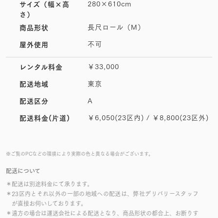
280×610cm
サイズ
（幅×高
さ）
長尺ロール（M）
商品形状
不可
屋外使用
￥33,000
レンタル料金
東京
配送地域
A
配送区分
￥6,050(23区内) / ￥8,800(23区外)
配送料金(片道)
※ご覧のPCなどの環境により実際の色と異なる場合がございます。
配送について
＊配送は別途料金にて承ります。
＊23区内とそれ以外の一部の地域への配送は、弊社デリバリースタッフ
が直接お伺いしております。
＊遠方の場合は運送会社による配送となり、商品形状の都合上、お断りす