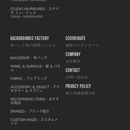
STUDIO MURMURES - スタジ
オ ミューミュル
OSAKA / MINAMIHORIE
BACKGROUNDS FACTORY
COORDINATE
布バック等の背景レンタル
撮影コーディネート
COMPANY
BACKDROP - 布バック
会社案内
PANEL & SURFACE - 板 & パネ
CONTACT
ル
FABRIC - ファブリック
お問い合わせ
PRIVACY POLICY
ACCESSORY & OBJECT - アク
セサリー & オブジェ
個人情報保護方針
RECOMMEND ITEMS - おすす
め商品
BRANDS - ブランド紹介
CUSTOM MADE - カスタムメ
イド