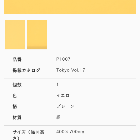
P1007
品番
Tokyo Vol.17
掲載カタログ
1
個数
イエロー
色
プレーン
柄
綿
材質
400×700cm
サイズ
（幅×高
さ）