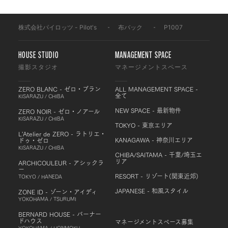
株式会社パイロッツ - Pilot's
-
布バック
-
P1007
HOUSE STUDIO
MANAGEMENT SPACE
撮影スタジオ
マネージメントスペース
ZERO BLANC - ゼロ・ブラン
ALL MANAGEMENT SPACE -
全て
KISARAZU / CHIBA
NEW SPACE - 最新物件
ZERO NOIR - ゼロ・ノアール
KISARAZU / CHIBA
TOKYO - 東京エリア
L'Atelier de ZERO - ラトリエ・
KANAGAWA - 神奈川エリア
ドゥ・ゼロ
KISARAZU / CHIBA
CHIBA/SAITAMA - 千葉/埼玉エ
リア
ARCHICOULEUR - アシックラ
ー
RESORT - リゾート(関東近郊)
TOKYO / HANEDA
JAPANESE - 和風スタイル
ZONE ID - ゾーン・アイディ
YOKOHAMA / TSURUMI
BERNARD HOUSE - バーナー
ドハウス
マネージメントスペース募集
YOKOHAMA / HONMOKU