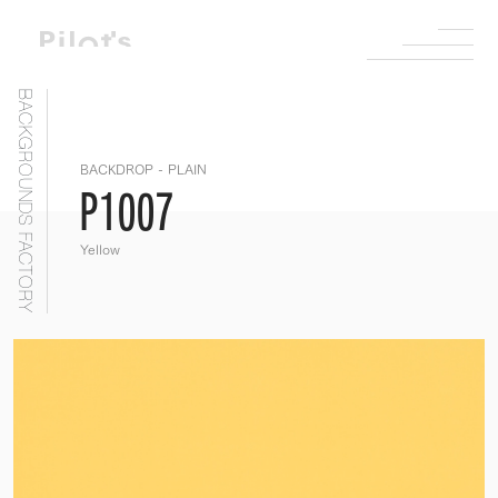
BACKGROUNDS FACTORY
BACKDROP - PLAIN
P1007
Yellow