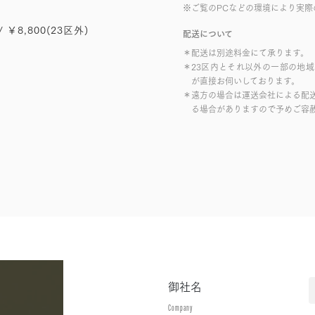
※ご覧のPCなどの環境により実際
/ ￥8,800(23区外)
配送について
＊配送は別途料金にて承ります。
＊23区内とそれ以外の一部の地
が直接お伺いしております。
＊遠方の場合は運送会社による配
る場合がありますので予めご容
御社名
Company