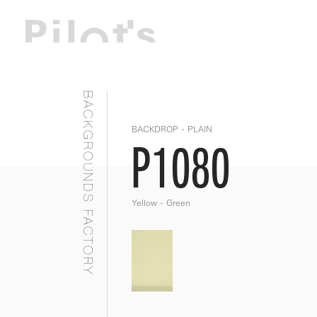
BACKGROUNDS FACTORY
BACKDROP - PLAIN
P1080
Yellow - Green