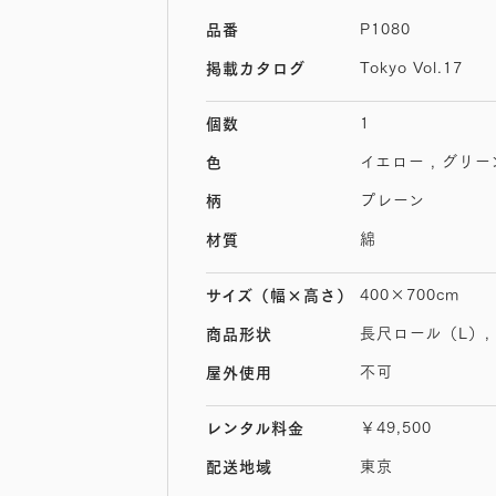
P1080
品番
Tokyo Vol.17
掲載カタログ
1
個数
イエロー , グリー
色
プレーン
柄
綿
材質
400×700cm
サイズ
（幅×高さ）
長尺ロール（L）,
商品形状
不可
屋外使用
￥49,500
レンタル料金
東京
配送地域