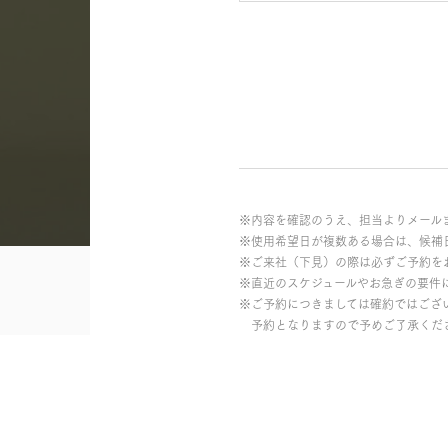
※内容を確認のうえ、担当よりメール
※使用希望日が複数ある場合は、候補
※ご来社（下見）の際は必ずご予約を
※直近のスケジュールやお急ぎの要件
※ご予約につきましては確約ではござ
予約となりますので予めご了承くだ