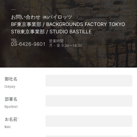
お問い合わせ
㈱パイロッツ
BF東京事業部 / BACKGROUNDS FACTORY TOKYO
STB東京事業部 / STUDIO BASTILLE
営業時間
TEL
月 - 金 9:30〜18:30
03-6426-9801
御社名
Company
部署名
Department
お名前
*
Name