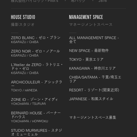
株式会社パイロッツ - Pilot's
-
布バック
-
J816
HOUSE STUDIO
MANAGEMENT SPACE
撮影スタジオ
マネージメントスペース
ZERO BLANC - ゼロ・ブラン
ALL MANAGEMENT SPACE -
全て
KISARAZU / CHIBA
NEW SPACE - 最新物件
ZERO NOIR - ゼロ・ノアール
KISARAZU / CHIBA
TOKYO - 東京エリア
L'Atelier de ZERO - ラトリエ・
KANAGAWA - 神奈川エリア
ドゥ・ゼロ
KISARAZU / CHIBA
CHIBA/SAITAMA - 千葉/埼玉エ
リア
ARCHICOULEUR - アシックラ
ー
RESORT - リゾート(関東近郊)
TOKYO / HANEDA
JAPANESE - 和風スタイル
ZONE ID - ゾーン・アイディ
YOKOHAMA / TSURUMI
BERNARD HOUSE - バーナー
ドハウス
マネージメントスペース募集
YOKOHAMA / HONMOKU
STUDIO MURMURES - スタジ
オ ミューミュル