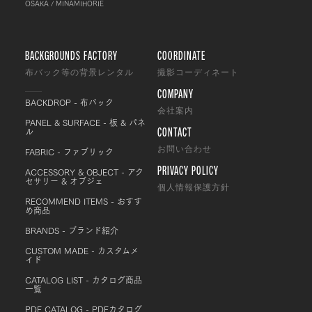
OSAKA / MINAMIHORIE
BACKGROUNDS FACTORY
COORDINATE
布バック等の背景レンタル
撮影コーディネート
COMPANY
BACKDROP - 布バック
会社案内
PANEL & SURFACE - 板 & パネ
CONTACT
ル
FABRIC - ファブリック
お問い合わせ
PRIVACY POLICY
ACCESSORY & OBJECT - アク
セサリー & オブジェ
個人情報保護方針
RECOMMEND ITEMS - おすす
め商品
BRANDS - ブランド紹介
CUSTOM MADE - カスタムメ
イド
CATALOG LIST - カタログ商品
一覧
PDF CATALOG - PDFカタログ