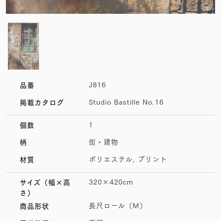
J816
品番
Studio Bastille No.16
掲載カタログ
1
個数
街・建物
柄
ポリエステル, プリント
材質
320×420cm
サイズ
（幅×高
さ）
長尺ロール（M）
商品形状