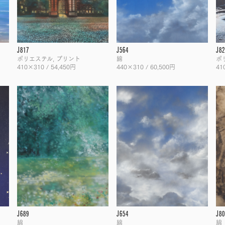
J817
J564
J82
ポリエステル, プリント
綿
ポ
410×310 / 54,450円
440×310 / 60,500円
41
J689
J654
J80
綿
綿
綿