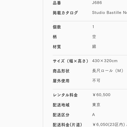
J686
品番
Studio Bastille N
掲載カタログ
1
個数
空
柄
綿
材質
430×320cm
サイズ
（幅×高さ）
長尺ロール（M）
商品形状
不可
屋外使用
￥60,500
レンタル料金
東京
配送地域
A
配送区分
￥6,050(23区内) 
配送料金(片道)