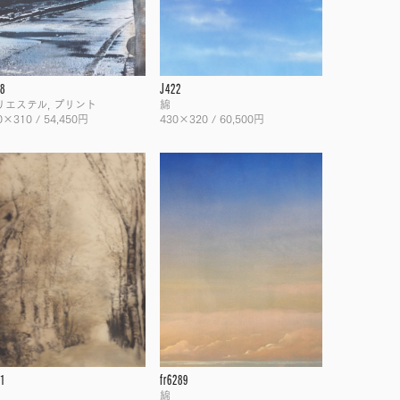
8
J422
リエステル, プリント
綿
0×310 / 54,450円
430×320 / 60,500円
1
fr6289
綿