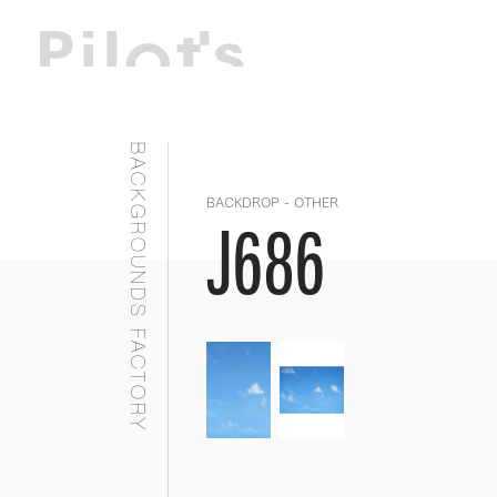
BACKGROUNDS FACTORY
BACKDROP - OTHER
J686