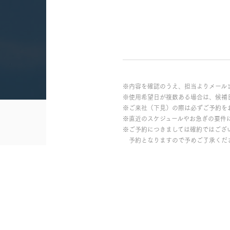
※内容を確認のうえ、担当よりメール
※使用希望日が複数ある場合は、候補
※ご来社（下見）の際は必ずご予約を
※直近のスケジュールやお急ぎの要件
※ご予約につきましては確約ではござ
予約となりますので予めご了承くだ