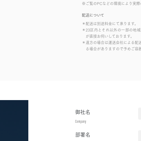
※ご覧のPCなどの環境により実際
配送について
＊配送は別途料金にて承ります。
＊23区内とそれ以外の一部の地
が直接お伺いしております。
＊遠方の場合は運送会社による配
る場合がありますので予めご容
御社名
Company
部署名