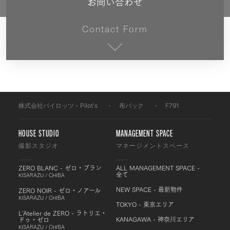
お問い合わせ
Contact Form
株式会社パイロッツ - Pilot's
-
布バック
-
F791
HOUSE STUDIO
MANAGEMENT SPACE
撮影スタジオ
マネージメントスペース
ZERO BLANC - ゼロ・ブラン
ALL MANAGEMENT SPACE -
全て
KISARAZU / CHIBA
NEW SPACE - 最新物件
ZERO NOIR - ゼロ・ノアール
KISARAZU / CHIBA
TOKYO - 東京エリア
L'Atelier de ZERO - ラトリエ・
KANAGAWA - 神奈川エリア
ドゥ・ゼロ
KISARAZU / CHIBA