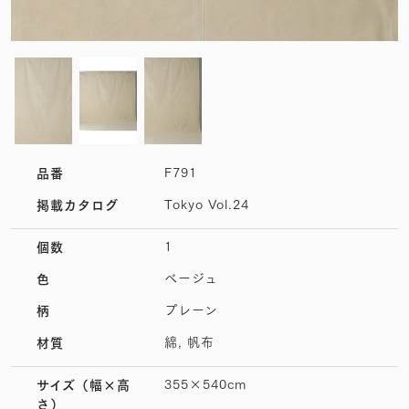
F791
品番
Tokyo Vol.24
掲載カタログ
1
個数
ベージュ
色
プレーン
柄
綿, 帆布
材質
355×540cm
サイズ
（幅×高
さ）