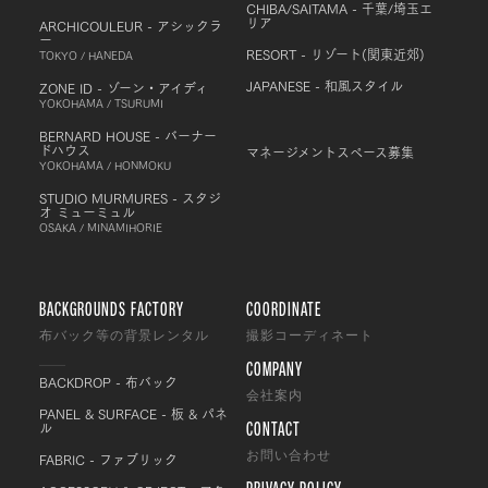
CHIBA/SAITAMA - 千葉/埼玉エ
リア
ARCHICOULEUR - アシックラ
ー
RESORT - リゾート(関東近郊)
TOKYO / HANEDA
JAPANESE - 和風スタイル
ZONE ID - ゾーン・アイディ
YOKOHAMA / TSURUMI
BERNARD HOUSE - バーナー
ドハウス
マネージメントスペース募集
YOKOHAMA / HONMOKU
STUDIO MURMURES - スタジ
オ ミューミュル
OSAKA / MINAMIHORIE
BACKGROUNDS FACTORY
COORDINATE
布バック等の背景レンタル
撮影コーディネート
COMPANY
BACKDROP - 布バック
会社案内
PANEL & SURFACE - 板 & パネ
CONTACT
ル
FABRIC - ファブリック
お問い合わせ