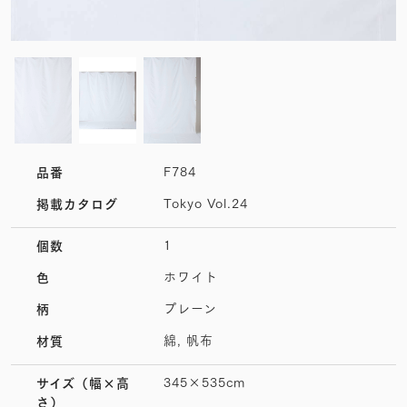
F784
品番
Tokyo Vol.24
掲載カタログ
1
個数
ホワイト
色
プレーン
柄
綿, 帆布
材質
345×535cm
サイズ
（幅×高
さ）