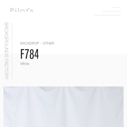
BACKGROUNDS FACTORY
BACKDROP - OTHER
F784
White