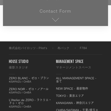
Contact Form
株式会社パイロッツ - Pilot's
-
布バック
-
F784
HOUSE STUDIO
MANAGEMENT SPACE
撮影スタジオ
マネージメントスペース
ZERO BLANC - ゼロ・ブラン
ALL MANAGEMENT SPACE -
全て
KISARAZU / CHIBA
NEW SPACE - 最新物件
ZERO NOIR - ゼロ・ノアール
KISARAZU / CHIBA
TOKYO - 東京エリア
L'Atelier de ZERO - ラトリエ・
KANAGAWA - 神奈川エリア
ドゥ・ゼロ
KISARAZU / CHIBA
CHIBA/SAITAMA - 千葉/埼玉エ