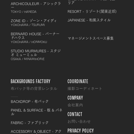
リア
ARCHICOULEUR - アシックラ
ー
RESORT - リゾート(関東近郊)
TOKYO / HANEDA
JAPANESE - 和風スタイル
ZONE ID - ゾーン・アイディ
YOKOHAMA / TSURUMI
BERNARD HOUSE - バーナー
ドハウス
マネージメントスペース募集
YOKOHAMA / HONMOKU
STUDIO MURMURES - スタジ
オ ミューミュル
OSAKA / MINAMIHORIE
BACKGROUNDS FACTORY
COORDINATE
布バック等の背景レンタル
撮影コーディネート
COMPANY
BACKDROP - 布バック
会社案内
PANEL & SURFACE - 板 & パネ
CONTACT
ル
FABRIC - ファブリック
お問い合わせ
PRIVACY POLICY
ACCESSORY & OBJECT - アク