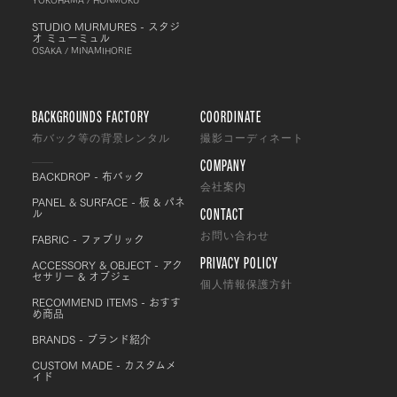
STUDIO MURMURES - スタジ
オ ミューミュル
OSAKA / MINAMIHORIE
BACKGROUNDS FACTORY
COORDINATE
布バック等の背景レンタル
撮影コーディネート
COMPANY
BACKDROP - 布バック
会社案内
PANEL & SURFACE - 板 & パネ
CONTACT
ル
FABRIC - ファブリック
お問い合わせ
PRIVACY POLICY
ACCESSORY & OBJECT - アク
セサリー & オブジェ
個人情報保護方針
RECOMMEND ITEMS - おすす
め商品
BRANDS - ブランド紹介
CUSTOM MADE - カスタムメ
イド