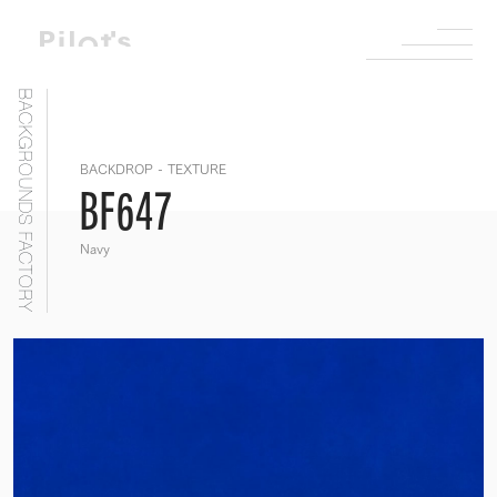
BACKGROUNDS FACTORY
BACKDROP - TEXTURE
BF647
Navy