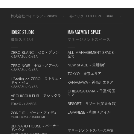
株式会社パイロッツ - Pilot's
-
布バック
-
TEXTURE - Blue
-
BF6
HOUSE STUDIO
MANAGEMENT SPACE
撮影スタジオ
マネージメントスペース
ZERO BLANC - ゼロ・ブラン
ALL MANAGEMENT SPACE -
全て
KISARAZU / CHIBA
NEW SPACE - 最新物件
ZERO NOIR - ゼロ・ノアール
KISARAZU / CHIBA
TOKYO - 東京エリア
L'Atelier de ZERO - ラトリエ・
KANAGAWA - 神奈川エリア
ドゥ・ゼロ
KISARAZU / CHIBA
CHIBA/SAITAMA - 千葉/埼玉エ
リア
ARCHICOULEUR - アシックラ
ー
RESORT - リゾート(関東近郊)
TOKYO / HANEDA
JAPANESE - 和風スタイル
ZONE ID - ゾーン・アイディ
YOKOHAMA / TSURUMI
BERNARD HOUSE - バーナー
ドハウス
マネージメントスペース募集
YOKOHAMA / HONMOKU