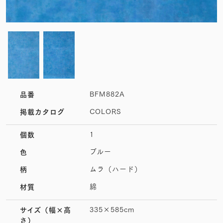
BFM882A
品番
COLORS
掲載カタログ
1
個数
ブルー
色
ムラ（ハード）
柄
綿
材質
335×585cm
サイズ
（幅×高
さ）