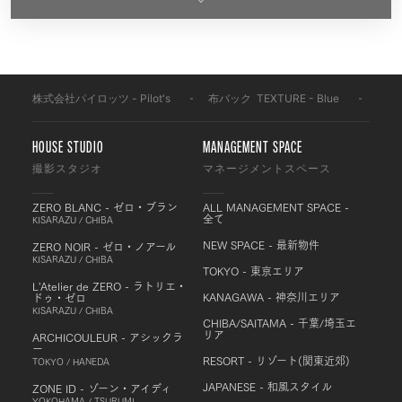
株式会社パイロッツ - Pilot's
-
布バック
-
TEXTURE - Blue
-
BFM
HOUSE STUDIO
MANAGEMENT SPACE
撮影スタジオ
マネージメントスペース
ZERO BLANC - ゼロ・ブラン
ALL MANAGEMENT SPACE -
全て
KISARAZU / CHIBA
NEW SPACE - 最新物件
ZERO NOIR - ゼロ・ノアール
KISARAZU / CHIBA
TOKYO - 東京エリア
L'Atelier de ZERO - ラトリエ・
KANAGAWA - 神奈川エリア
ドゥ・ゼロ
KISARAZU / CHIBA
CHIBA/SAITAMA - 千葉/埼玉エ
リア
ARCHICOULEUR - アシックラ
ー
RESORT - リゾート(関東近郊)
TOKYO / HANEDA
JAPANESE - 和風スタイル
ZONE ID - ゾーン・アイディ
YOKOHAMA / TSURUMI