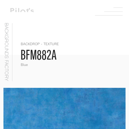
BACKGROUNDS FACTORY
BACKDROP - TEXTURE
BFM882A
Blue