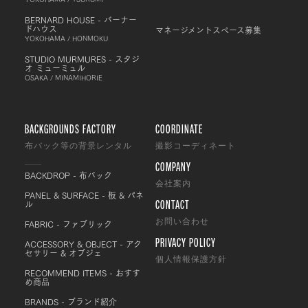
BERNARD HOUSE - バーナー
ドハウス
マネージメントスペース募集
YOKOHAMA / HONMOKU
STUDIO MURMURES - スタジ
オ ミューミュル
OSAKA / MINAMIHORIE
BACKGROUNDS FACTORY
COORDINATE
布バック等の背景レンタル
撮影コーディネート
COMPANY
BACKDROP - 布バック
会社案内
PANEL & SURFACE - 板 & パネ
CONTACT
ル
FABRIC - ファブリック
お問い合わせ
PRIVACY POLICY
ACCESSORY & OBJECT - アク
セサリー & オブジェ
個人情報保護方針
RECOMMEND ITEMS - おすす
め商品
BRANDS - ブランド紹介