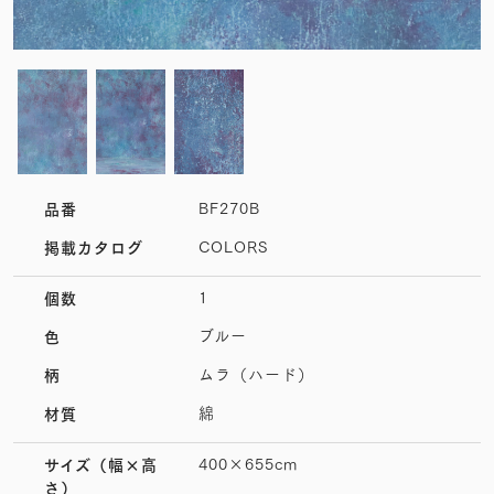
BF270B
品番
COLORS
掲載カタログ
1
個数
ブルー
色
ムラ（ハード）
柄
綿
材質
400×655cm
サイズ
（幅×高
さ）