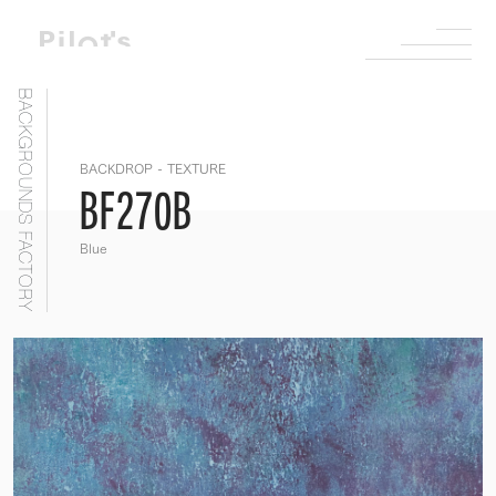
BACKGROUNDS FACTORY
BACKDROP - TEXTURE
BF270B
Blue