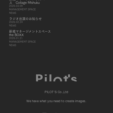
ス Collage Mishuku
2026.03.09
MANAGEMENT SPACE
NEWS
ラジオ出演のお知らせ
2026.02.24
NEWS
新規マネージメントスペース
the BOXX
2026.01.21
MANAGEMENT SPACE
NEWS
PILOT'S Co.,Ltd
We have what you need to create images.