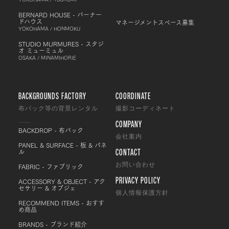
BERNARD HOUSE - バーナー
ドハウス
マネージメントスペース募集
YOKOHAMA / HONMOKU
STUDIO MURMURES - スタジ
オ ミューミュル
OSAKA / MINAMIHORIE
BACKGROUNDS FACTORY
COORDINATE
布バック等の背景レンタル
撮影コーディネート
COMPANY
BACKDROP - 布バック
会社案内
PANEL & SURFACE - 板 & パネ
CONTACT
ル
FABRIC - ファブリック
お問い合わせ
PRIVACY POLICY
ACCESSORY & OBJECT - アク
セサリー & オブジェ
個人情報保護方針
RECOMMEND ITEMS - おすす
め商品
BRANDS - ブランド紹介