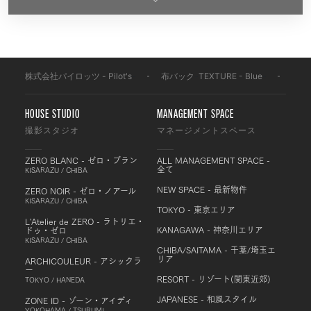
株式会社パイロッツ - Pilot's
-
布バック
-
TEXTURE - Blue
-
BF2
HOUSE STUDIO
MANAGEMENT SPACE
撮影スタジオ
マネージメントスペース
ZERO BLANC - ゼロ・ブラン
ALL MANAGEMENT SPACE -
全て
KISARAZU / CHIBA
NEW SPACE - 最新物件
ZERO NOIR - ゼロ・ノアール
KISARAZU / CHIBA
TOKYO - 東京エリア
L'Atelier de ZERO - ラトリエ・
KANAGAWA - 神奈川エリア
ドゥ・ゼロ
KISARAZU / CHIBA
CHIBA/SAITAMA - 千葉/埼玉エ
リア
ARCHICOULEUR - アシックラ
ー
RESORT - リゾート(関東近郊)
TOKYO / HANEDA
JAPANESE - 和風スタイル
ZONE ID - ゾーン・アイディ
YOKOHAMA / TSURUMI