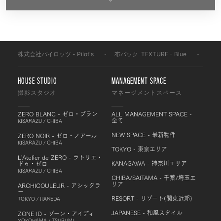
株式会社パイロッツ - Pilot's
-
布バック
-
TEXTURE - Blue
-
BF2
HOUSE STUDIO
MANAGEMENT SPACE
撮影スタジオ
マネージメントスペース
ZERO BLANC - ゼロ・ブラン
ALL MANAGEMENT SPACE -
全て
KISARAZU / CHIBA
NEW SPACE - 最新物件
ZERO NOIR - ゼロ・ノアール
KISARAZU / CHIBA
TOKYO - 東京エリア
L'Atelier de ZERO - ラトリエ・
KANAGAWA - 神奈川エリア
ドゥ・ゼロ
KISARAZU / CHIBA
CHIBA/SAITAMA - 千葉/埼玉エ
リア
ARCHICOULEUR - アシックラ
ー
RESORT - リゾート(関東近郊)
TOKYO / HANEDA
JAPANESE - 和風スタイル
ZONE ID - ゾーン・アイディ
YOKOHAMA / TSURUMI