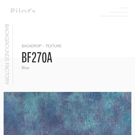
BACKGROUNDS FACTORY
BACKDROP - TEXTURE
BF270A
Blue