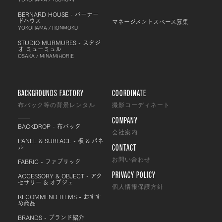
BERNARD HOUSE - バーナー
ドハウス
マネージメントスペース募集
YOKOHAMA / HONMOKU
STUDIO MURMURES - スタジ
オ ミューミュル
OSAKA / MINAMIHORIE
BACKGROUNDS FACTORY
COORDINATE
布バック等の背景レンタル
撮影コーディネート
COMPANY
BACKDROP - 布バック
会社案内
PANEL & SURFACE - 板 & パネ
CONTACT
ル
FABRIC - ファブリック
お問い合わせ
PRIVACY POLICY
ACCESSORY & OBJECT - アク
セサリー & オブジェ
個人情報保護方針
RECOMMEND ITEMS - おすす
め商品
BRANDS - ブランド紹介