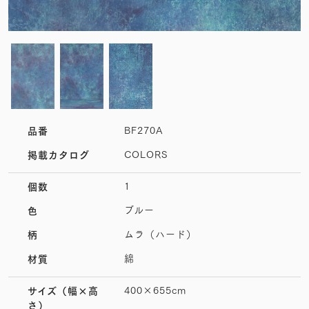
BF270A
品番
COLORS
掲載カタログ
1
個数
ブルー
色
ムラ（ハード）
柄
綿
材質
400×655cm
サイズ
（幅×高
さ）