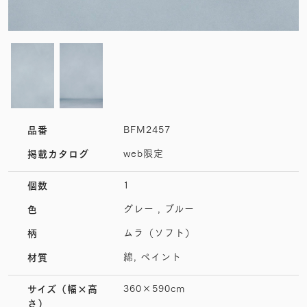
BFM2457
品番
web限定
掲載カタログ
1
個数
グレー , ブルー
色
ムラ（ソフト）
柄
綿, ペイント
材質
360×590cm
サイズ
（幅×高
さ）