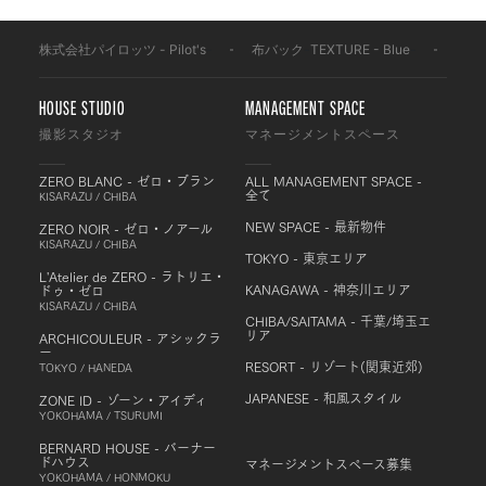
株式会社パイロッツ - Pilot's
-
布バック
-
TEXTURE - Blue
-
BFM
HOUSE STUDIO
MANAGEMENT SPACE
撮影スタジオ
マネージメントスペース
ZERO BLANC - ゼロ・ブラン
ALL MANAGEMENT SPACE -
全て
KISARAZU / CHIBA
NEW SPACE - 最新物件
ZERO NOIR - ゼロ・ノアール
KISARAZU / CHIBA
TOKYO - 東京エリア
L'Atelier de ZERO - ラトリエ・
KANAGAWA - 神奈川エリア
ドゥ・ゼロ
KISARAZU / CHIBA
CHIBA/SAITAMA - 千葉/埼玉エ
リア
ARCHICOULEUR - アシックラ
ー
RESORT - リゾート(関東近郊)
TOKYO / HANEDA
JAPANESE - 和風スタイル
ZONE ID - ゾーン・アイディ
YOKOHAMA / TSURUMI
BERNARD HOUSE - バーナー
ドハウス
マネージメントスペース募集
YOKOHAMA / HONMOKU