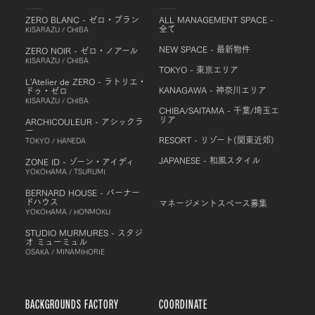
ZERO BLANC - ゼロ・ブラン
ALL MANAGEMENT SPACE -
全て
KISARAZU / CHIBA
NEW SPACE - 最新物件
ZERO NOIR - ゼロ・ノアール
KISARAZU / CHIBA
TOKYO - 東京エリア
L'Atelier de ZERO - ラトリエ・
KANAGAWA - 神奈川エリア
ドゥ・ゼロ
KISARAZU / CHIBA
CHIBA/SAITAMA - 千葉/埼玉エ
リア
ARCHICOULEUR - アシックラ
ー
RESORT - リゾート(関東近郊)
TOKYO / HANEDA
JAPANESE - 和風スタイル
ZONE ID - ゾーン・アイディ
YOKOHAMA / TSURUMI
BERNARD HOUSE - バーナー
ドハウス
マネージメントスペース募集
YOKOHAMA / HONMOKU
STUDIO MURMURES - スタジ
オ ミューミュル
OSAKA / MINAMIHORIE
BACKGROUNDS FACTORY
COORDINATE