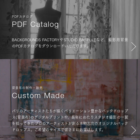
PDFカタログ
PDF Catalog
BACKGROUNDS FACTORYやSTUDIO BASTILLEなど、撮影用背景
のPDFカタログをダウンロードいただけます。
背景布の制作・販売
Custom Made
パリのアーティストたちが描くバリエーション豊かなバックドロップ
ス(背景布)のデジタルプリントや、長年にわたりスタジオ撮影の一翼
を担ってきたプロのアーティストが創る本物志向のオリジナルバック
ドロップス。ご希望のサイズで皆さまにお届けします。