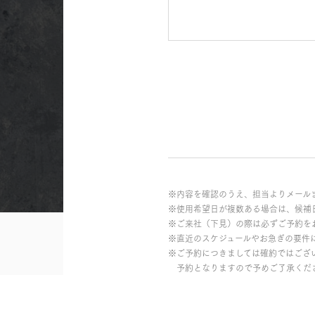
※内容を確認のうえ、担当よりメール
※使用希望日が複数ある場合は、候補
※ご来社（下見）の際は必ずご予約を
※直近のスケジュールやお急ぎの要件
※ご予約につきましては確約ではござ
予約となりますので予めご了承くだ