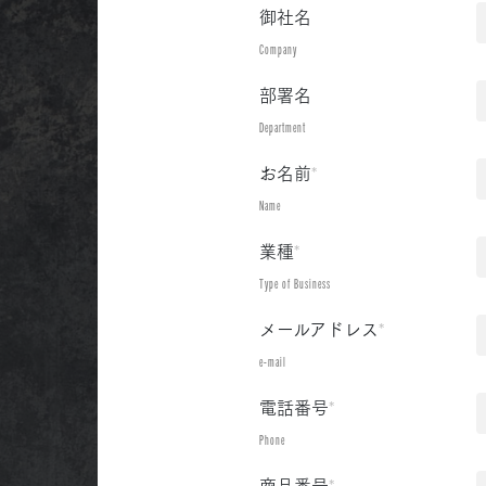
御社名
Company
部署名
Department
お名前
*
Name
業種
*
Type of Business
メールアドレス
*
e-mail
電話番号
*
Phone
商品番号
*