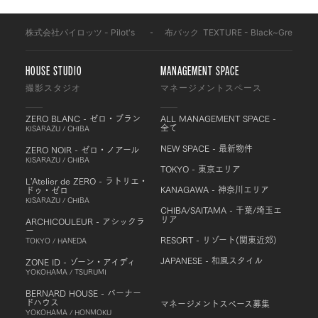
株式会社パイロッツ - Pilot's
-
布バック
-
TEXTURE - Black~Grey
-
HOUSE STUDIO
MANAGEMENT SPACE
撮影スタジオ
マネージメントスペース
ZERO BLANC - ゼロ・ブラン
ALL MANAGEMENT SPACE -
全て
KISARAZU / CHIBA
NEW SPACE - 最新物件
ZERO NOIR - ゼロ・ノアール
KISARAZU / CHIBA
TOKYO - 東京エリア
L'Atelier de ZERO - ラトリエ・
KANAGAWA - 神奈川エリア
ドゥ・ゼロ
KISARAZU / CHIBA
CHIBA/SAITAMA - 千葉/埼玉エ
リア
ARCHICOULEUR - アシックラ
ー
RESORT - リゾート(関東近郊)
TOKYO / HANEDA
JAPANESE - 和風スタイル
ZONE ID - ゾーン・アイディ
YOKOHAMA / TSURUMI
BERNARD HOUSE - バーナー
ドハウス
マネージメントスペース募集
YOKOHAMA / HONMOKU