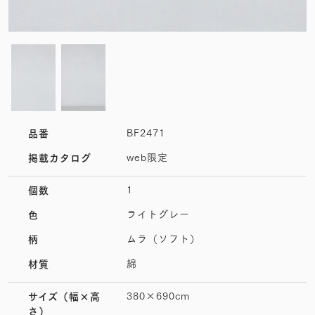
BF2471
品番
web限定
掲載カタログ
1
個数
ライトグレー
色
ムラ（ソフト）
柄
綿
材質
380×690cm
サイズ
（幅×高
さ）