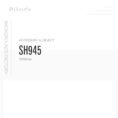
BACKGROUNDS FACTORY
ACCESSORY & OBJECT
SH945
OffWhite