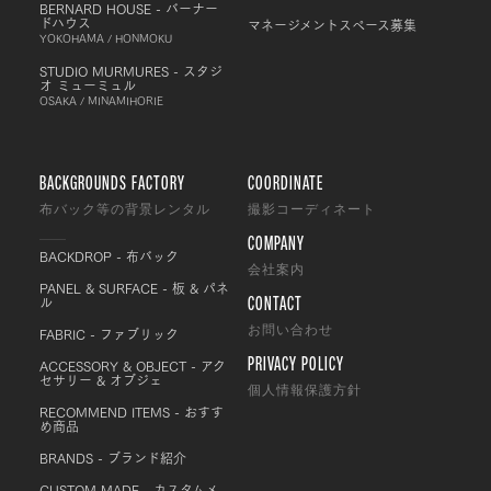
BERNARD HOUSE - バーナー
ドハウス
マネージメントスペース募集
YOKOHAMA / HONMOKU
STUDIO MURMURES - スタジ
オ ミューミュル
OSAKA / MINAMIHORIE
BACKGROUNDS FACTORY
COORDINATE
布バック等の背景レンタル
撮影コーディネート
COMPANY
BACKDROP - 布バック
会社案内
PANEL & SURFACE - 板 & パネ
CONTACT
ル
FABRIC - ファブリック
お問い合わせ
PRIVACY POLICY
ACCESSORY & OBJECT - アク
セサリー & オブジェ
個人情報保護方針
RECOMMEND ITEMS - おすす
め商品
BRANDS - ブランド紹介
CUSTOM MADE - カスタムメ