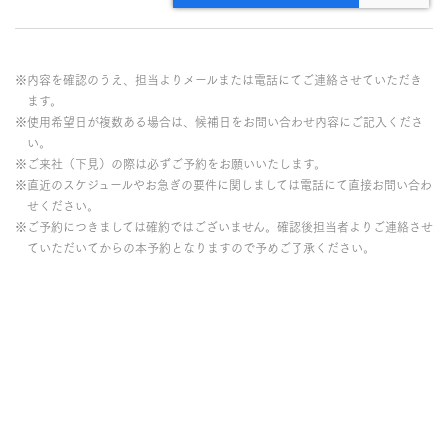
※内容を確認のうえ、担当よりメールまたは電話にてご連絡させていただき
ます。
※使用希望日が複数ある場合は、候補日をお問い合わせ内容にご記入くださ
い。
※ご来社（下見）の際は必ずご予約をお願いいたします。
※直近のスケジュールやお急ぎの要件に関しましては電話にて直接お問い合わ
せください。
※ご予約につきましては確約ではございません。確認後担当者よりご連絡させ
ていただいてからの本予約となりますので予めご了承ください。