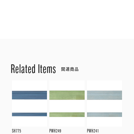
Related Items
関連商品
SH775
PWH249
PWH241