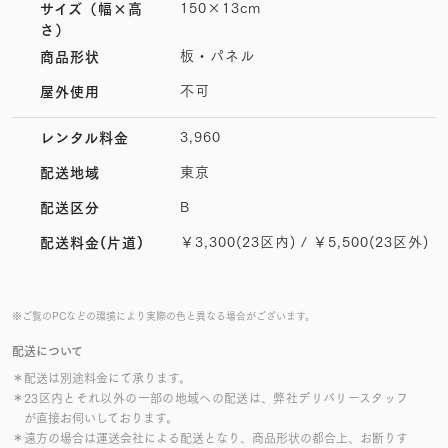
150×13cm
サイズ
（幅×高
さ）
板・パネル
商品形状
不可
屋外使用
3,960
レンタル料金
東京
配送地域
B
配送区分
￥3,300(23区内) / ￥5,500(23区外)
配送料金(片道)
※ご覧のPCなどの環境により実際の色と異なる場合がございます。
配送について
＊配送は別途料金にて承ります。
＊23区内とそれ以外の一部の地域への配送は、弊社デリバリースタッフ
が直接お伺いしております。
＊遠方の場合は運送会社による配送となり、商品形状の都合上、お断りす