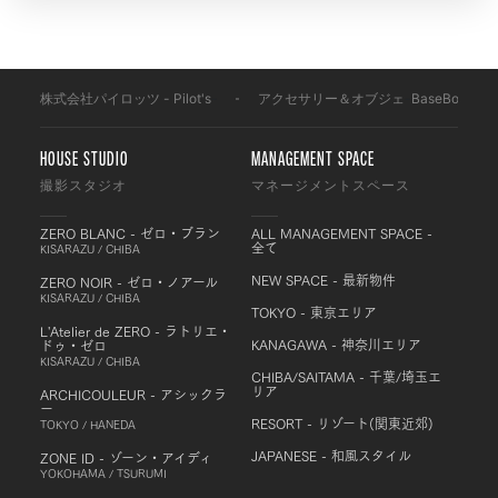
株式会社パイロッツ - Pilot's
-
アクセサリー＆オブジェ
-
BaseBoard
-
HOUSE STUDIO
MANAGEMENT SPACE
撮影スタジオ
マネージメントスペース
ZERO BLANC - ゼロ・ブラン
ALL MANAGEMENT SPACE -
全て
KISARAZU / CHIBA
NEW SPACE - 最新物件
ZERO NOIR - ゼロ・ノアール
KISARAZU / CHIBA
TOKYO - 東京エリア
L'Atelier de ZERO - ラトリエ・
KANAGAWA - 神奈川エリア
ドゥ・ゼロ
KISARAZU / CHIBA
CHIBA/SAITAMA - 千葉/埼玉エ
リア
ARCHICOULEUR - アシックラ
ー
RESORT - リゾート(関東近郊)
TOKYO / HANEDA
JAPANESE - 和風スタイル
ZONE ID - ゾーン・アイディ
YOKOHAMA / TSURUMI