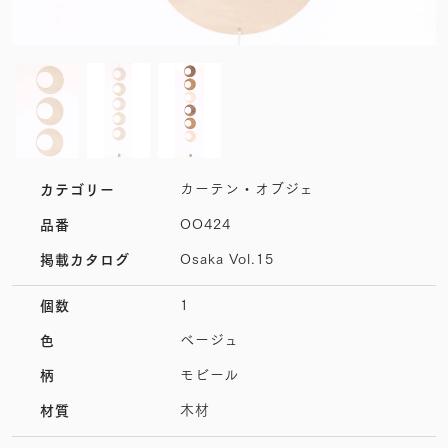
カーテン・オブジェ
カテゴリー
OO424
品番
Osaka Vol.15
掲載カタログ
1
個数
ベージュ
色
モビール
柄
木材
材質