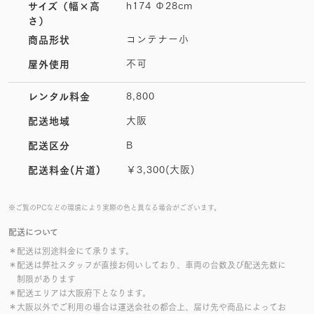
h174 Φ28cm
サイズ
（幅×高
さ）
コンテナー小
商品形状
不可
屋外使用
8,800
レンタル料金
大阪
配送地域
B
配送区分
￥3,300(大阪)
配送料金(片道)
※ご覧のPCなどの環境により実際の色と異なる場合がございます。
配送について
＊配送は別途料金にて承ります。
＊配送は弊社スタッフが直接お伺いしており、車両の台数及び配送先数に
制限があります
＊配送エリアは大阪府下となります。
＊大阪以外でご利用の場合は運送会社の都合上、届け先や商品によってお