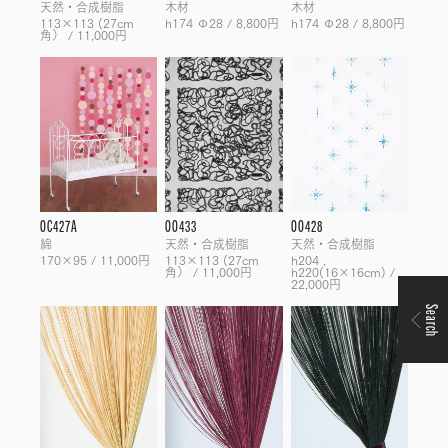
天然・合成樹脂
木材
木材
113×113 (27cm
h174 Φ28 / 8,800円
h174 Φ28 / 8,800円
角） / 11,000円
OC427A
OO433
OO428
綿
天然・合成樹脂
天然・合成樹脂
170×95 / 11,000円
113×113 (27cm
h204 ,
角） / 11,000円
h220(16×16cm) /
22,000円
Search