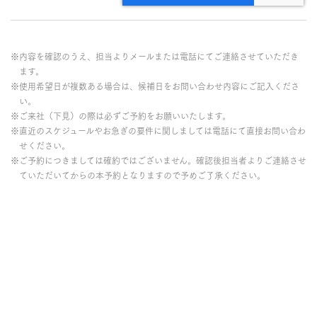
※内容を確認のうえ、担当よりメールまたは電話にてご連絡させていただき
ます。
※使用希望日が複数ある場合は、候補日をお問い合わせ内容にご記入くださ
い。
※ご来社（下見）の際は必ずご予約をお願いいたします。
※直近のスケジュールやお急ぎの要件に関しましては電話にて直接お問い合わ
せください。
※ご予約につきましては確約ではございません。確認後担当者よりご連絡させ
ていただいてからの本予約となりますので予めご了承ください。