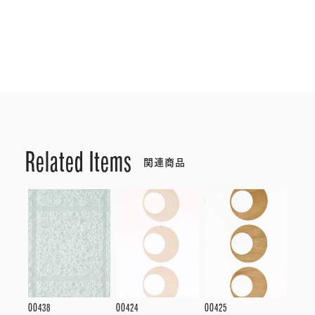
Related Items
関連商品
OO438
OO424
OO425