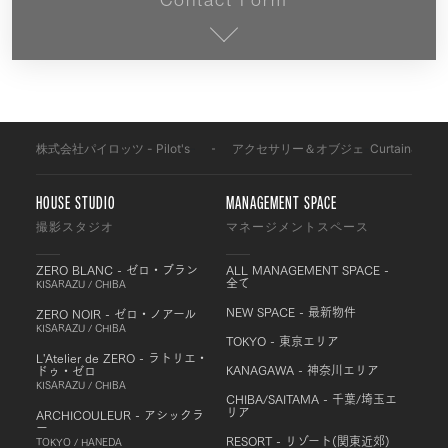
Contact Form
株式会社パイロッツ - Pilot's
-
アクセサリー＆オブジェ
-
Curtain&Obje
HOUSE STUDIO
MANAGEMENT SPACE
撮影スタジオ
マネージメントスペース
ZERO BLANC - ゼロ・ブラン
ALL MANAGEMENT SPACE -
全て
KISARAZU / CHIBA
NEW SPACE - 最新物件
ZERO NOIR - ゼロ・ノアール
KISARAZU / CHIBA
TOKYO - 東京エリア
L'Atelier de ZERO - ラトリエ・
KANAGAWA - 神奈川エリア
ドゥ・ゼロ
KISARAZU / CHIBA
CHIBA/SAITAMA - 千葉/埼玉エ
リア
ARCHICOULEUR - アシックラ
ー
RESORT - リゾート(関東近郊)
TOKYO / HANEDA