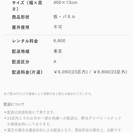
400×13cm
サイズ
（幅×高
さ）
板・パネル
商品形状
不可
屋外使用
6,600
レンタル料金
東京
配送地域
A
配送区分
￥6,050(23区内) / ￥8,800(23区外)
配送料金(片道)
※ご覧のPCなどの環境により実際の色と異なる場合がございます。
配送について
＊配送は別途料金にて承ります。
＊23区内とそれ以外の一部の地域への配送は、弊社デリバリースタッフ
が直接お伺いしております。
＊遠方の場合は運送会社による配送となり、商品形状の都合上、お断りす