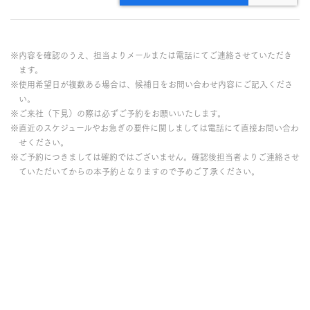
※内容を確認のうえ、担当よりメールまたは電話にてご連絡させていただき
ます。
※使用希望日が複数ある場合は、候補日をお問い合わせ内容にご記入くださ
い。
※ご来社（下見）の際は必ずご予約をお願いいたします。
※直近のスケジュールやお急ぎの要件に関しましては電話にて直接お問い合わ
せください。
※ご予約につきましては確約ではございません。確認後担当者よりご連絡させ
ていただいてからの本予約となりますので予めご了承ください。