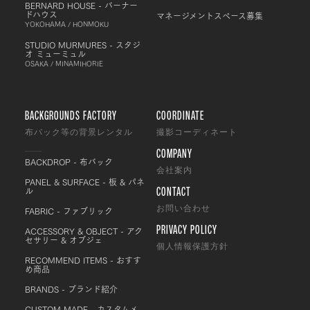
BERNARD HOUSE - バーナー
ドハウス
マネージメントスペース募集
YOKOHAMA / HONMOKU
STUDIO MURMURES - スタジ
オ ミューミュル
OSAKA / MINAMIHORIE
BACKGROUNDS FACTORY
COORDINATE
布バック等の背景レンタル
撮影コーディネート
COMPANY
BACKDROP - 布バック
会社案内
PANEL & SURFACE - 板 & パネ
CONTACT
ル
FABRIC - ファブリック
お問い合わせ
PRIVACY POLICY
ACCESSORY & OBJECT - アク
セサリー & オブジェ
個人情報保護方針
RECOMMEND ITEMS - おすす
め商品
BRANDS - ブランド紹介
CUSTOM MADE - カスタムメ