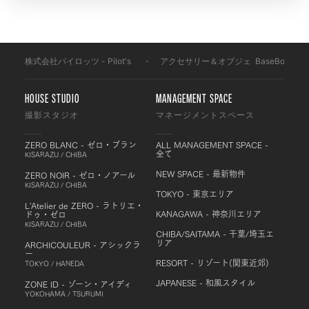
株式会社パイロッツ - Pilot's
-
アクセサリー＆オブジェ
-
BaseBoard
-
HOUSE STUDIO
MANAGEMENT SPACE
撮影スタジオ
マネージメントスペース
ZERO BLANC - ゼロ・ブラン
ALL MANAGEMENT SPACE -
全て
KISARAZU / CHIBA
NEW SPACE - 最新物件
ZERO NOIR - ゼロ・ノアール
KISARAZU / CHIBA
TOKYO - 東京エリア
L'Atelier de ZERO - ラトリエ・
KANAGAWA - 神奈川エリア
ドゥ・ゼロ
KISARAZU / CHIBA
CHIBA/SAITAMA - 千葉/埼玉エ
リア
ARCHICOULEUR - アシックラ
ー
RESORT - リゾート(関東近郊)
TOKYO / HANEDA
JAPANESE - 和風スタイル
ZONE ID - ゾーン・アイディ
YOKOHAMA / TSURUMI