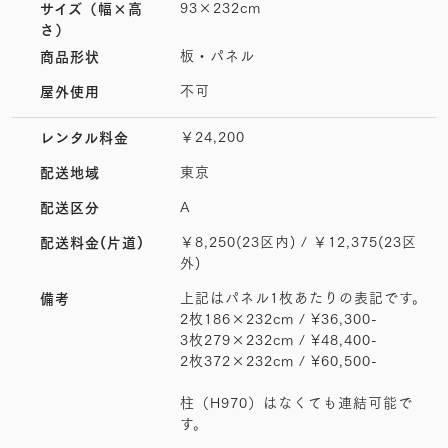
93×232cm
サイズ
（幅×高
さ）
板・パネル
商品形状
不可
屋外使用
￥24,200
レンタル料金
東京
配送地域
A
配送区分
￥8,250(23区内) / ￥12,375(23区
配送料金(片道)
外)
上記はパネル1枚あたりの表記です。
備考
2枚186×232cm / ¥36,300-
3枚279×232cm / ¥48,400-
2枚372×232cm / ¥60,500-
柱（H970）はなくても連結可能で
す。