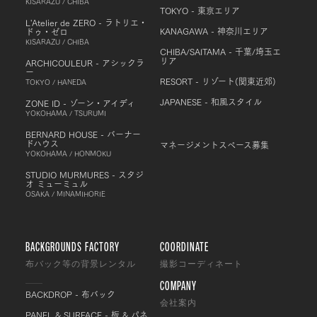
KISARAZU / CHIBA
TOKYO - 東京エリア
L'Atelier de ZERO - ラトリエ・
KANAGAWA - 神奈川エリア
ドゥ・ゼロ
KISARAZU / CHIBA
CHIBA/SAITAMA - 千葉/埼玉エ
リア
ARCHICOULEUR - アシックラ
ー
RESORT - リゾート(関東近郊)
TOKYO / HANEDA
JAPANESE - 和風スタイル
ZONE ID - ゾーン・アイディ
YOKOHAMA / TSURUMI
BERNARD HOUSE - バーナー
ドハウス
マネージメントスペース募集
YOKOHAMA / HONMOKU
STUDIO MURMURES - スタジ
オ ミューミュル
OSAKA / MINAMIHORIE
BACKGROUNDS FACTORY
COORDINATE
布バック等の背景レンタル
撮影コーディネート
COMPANY
BACKDROP - 布バック
会社案内
PANEL & SURFACE - 板 & パネ