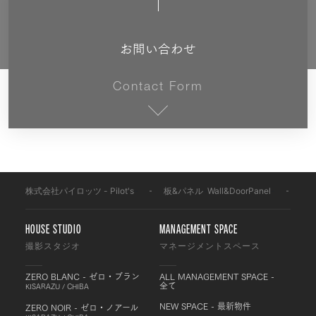
お問い合わせ
Contact Form
株式会社パイロッツ - Pilot's
-
板&パネル
-
Wall&DoorPanel
-
WP
HOUSE STUDIO
MANAGEMENT SPACE
撮影スタジオ
マネージメントスペース
ZERO BLANC - ゼロ・ブラン
ALL MANAGEMENT SPACE -
全て
KISARAZU / CHIBA
NEW SPACE - 最新物件
ZERO NOIR - ゼロ・ノアール