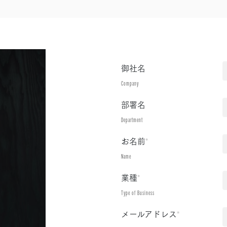
御社名
Company
部署名
Department
お名前
*
Name
業種
*
Type of Business
メールアドレス
*