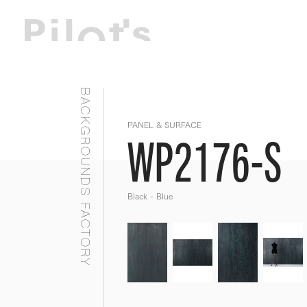
BACKGROUNDS FACTORY
PANEL & SURFACE
WP2176-S
Black - Blue