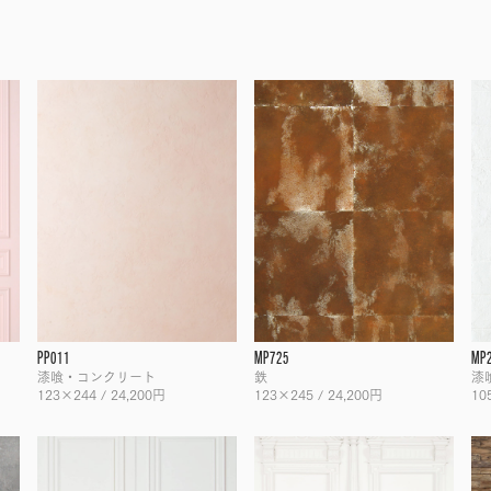
PP011
MP725
MP
漆喰・コンクリート
鉄
漆
123×244 / 24,200円
123×245 / 24,200円
10