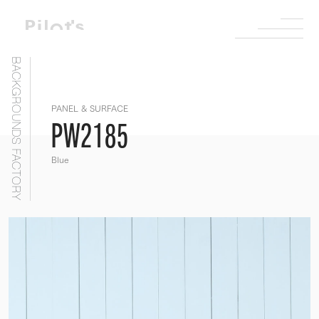
BACKGROUNDS FACTORY
PANEL & SURFACE
PW2185
Blue