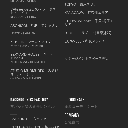
KISARAZU / CHIBA
TOKYO - 東京エリア
L'Atelier de ZERO - ラトリエ・
KANAGAWA - 神奈川エリア
ドゥ・ゼロ
KISARAZU / CHIBA
CHIBA/SAITAMA - 千葉/埼玉エ
リア
ARCHICOULEUR - アシックラ
ー
RESORT - リゾート(関東近郊)
TOKYO / HANEDA
JAPANESE - 和風スタイル
ZONE ID - ゾーン・アイディ
YOKOHAMA / TSURUMI
BERNARD HOUSE - バーナー
ドハウス
マネージメントスペース募集
YOKOHAMA / HONMOKU
STUDIO MURMURES - スタジ
オ ミューミュル
OSAKA / MINAMIHORIE
BACKGROUNDS FACTORY
COORDINATE
布バック等の背景レンタル
撮影コーディネート
COMPANY
BACKDROP - 布バック
会社案内
PANEL & SURFACE - 板 & パネ