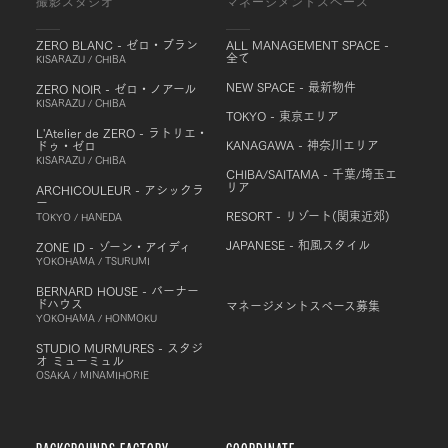
撮影スタジオ
マネージメントスペース
ZERO BLANC - ゼロ・ブラン
ALL MANAGEMENT SPACE -
全て
KISARAZU / CHIBA
NEW SPACE - 最新物件
ZERO NOIR - ゼロ・ノアール
KISARAZU / CHIBA
TOKYO - 東京エリア
L'Atelier de ZERO - ラトリエ・
KANAGAWA - 神奈川エリア
ドゥ・ゼロ
KISARAZU / CHIBA
CHIBA/SAITAMA - 千葉/埼玉エ
リア
ARCHICOULEUR - アシックラ
ー
RESORT - リゾート(関東近郊)
TOKYO / HANEDA
JAPANESE - 和風スタイル
ZONE ID - ゾーン・アイディ
YOKOHAMA / TSURUMI
BERNARD HOUSE - バーナー
ドハウス
マネージメントスペース募集
YOKOHAMA / HONMOKU
STUDIO MURMURES - スタジ
オ ミューミュル
OSAKA / MINAMIHORIE