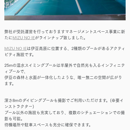
弊社が受託運営を行っておりますマネージメントスペース事業に新
たに
MIZU NO IE
がラインナップ致しました。
MIZU NO IE
は伊豆高原に位置する、2種類のプールがあるアクティ
ビティ施設です。
25mの温水スイミングプールは半屋外で自然光も入るインフィニテ
ィプールで、
伊豆の森林と水面が一体化したような、唯一無二の空間が広がり
ます。
深さ8mのダイビングプールも撮影でご利用いただけます。(※要イ
ンストラクター)
プール以外の施設も充実しており、複数のシチュエーションでの撮
影も可能。
待機場所や駐車スペースも充分に確保できます。