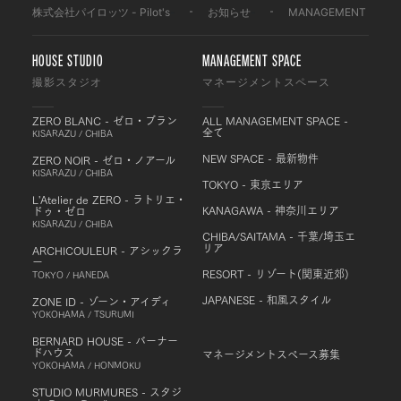
株式会社パイロッツ - Pilot's
-
お知らせ
-
MANAGEMENT SPAC
HOUSE STUDIO
MANAGEMENT SPACE
撮影スタジオ
マネージメントスペース
ZERO BLANC - ゼロ・ブラン
ALL MANAGEMENT SPACE -
全て
KISARAZU / CHIBA
NEW SPACE - 最新物件
ZERO NOIR - ゼロ・ノアール
KISARAZU / CHIBA
TOKYO - 東京エリア
L'Atelier de ZERO - ラトリエ・
KANAGAWA - 神奈川エリア
ドゥ・ゼロ
KISARAZU / CHIBA
CHIBA/SAITAMA - 千葉/埼玉エ
リア
ARCHICOULEUR - アシックラ
ー
RESORT - リゾート(関東近郊)
TOKYO / HANEDA
JAPANESE - 和風スタイル
ZONE ID - ゾーン・アイディ
YOKOHAMA / TSURUMI
BERNARD HOUSE - バーナー
ドハウス
マネージメントスペース募集
YOKOHAMA / HONMOKU
STUDIO MURMURES - スタジ