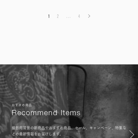
投稿ナビゲーション
1
2
…
4
おすすめ商品
Recommend Items
撮影用背景の新商品やおすすめ商品、セール、キャンペーン、特集な
どの最新情報をお届けします。