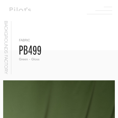
BACKGROUNDS FACTORY
FABRIC
PB499
Green - Gloss