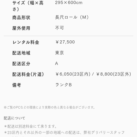
295×600cm
サイズ
（幅×高
さ）
長尺ロール（M）
商品形状
不可
屋外使用
￥27,500
レンタル料金
東京
配送地域
A
配送区分
￥6,050(23区内) / ￥8,800(23区外)
配送料金(片道)
ランクB
備考
※ご覧のPCなどの環境により実際の色と異なる場合がございます。
配送について
＊配送は別途料金にて承ります。
＊23区内とそれ以外の一部の地域への配送は、弊社デリバリースタッフ