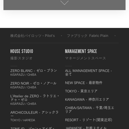
株式会社パイロッツ - Pilot's
-
ファブリック
-
Fabric Plain
-
PB4
HOUSE STUDIO
MANAGEMENT SPACE
撮影スタジオ
マネージメントスペース
ZERO BLANC - ゼロ・ブラン
ALL MANAGEMENT SPACE -
全て
KISARAZU / CHIBA
NEW SPACE - 最新物件
ZERO NOIR - ゼロ・ノアール
KISARAZU / CHIBA
TOKYO - 東京エリア
L'Atelier de ZERO - ラトリエ・
KANAGAWA - 神奈川エリア
ドゥ・ゼロ
KISARAZU / CHIBA
CHIBA/SAITAMA - 千葉/埼玉エ
リア
ARCHICOULEUR - アシックラ
ー
RESORT - リゾート(関東近郊)
TOKYO / HANEDA
JAPANESE - 和風スタイル
ZONE ID - ゾーン・アイディ