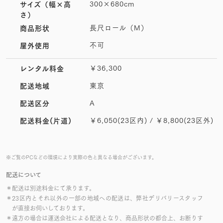
300×680cm
サイズ
（幅×高
さ）
長尺ロール（M）
商品形状
不可
屋外使用
￥36,300
レンタル料金
東京
配送地域
A
配送区分
￥6,050(23区内) / ￥8,800(23区外)
配送料金(片道)
※ご覧のPCなどの環境により実際の色と異なる場合がございます。
配送について
＊配送は別途料金にて承ります。
＊23区内とそれ以外の一部の地域への配送は、弊社デリバリースタッフ
が直接お伺いしております。
＊遠方の場合は運送会社による配送となり、商品形状の都合上、お断りす