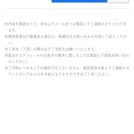
※内容を確認のうえ、担当よりメールまたは電話にてご連絡させていただき
ます。
※使用希望日が複数ある場合は、候補日をお問い合わせ内容にご記入くださ
い。
※ご来社（下見）の際は必ずご予約をお願いいたします。
※直近のスケジュールやお急ぎの要件に関しましては電話にて直接お問い合わ
せください。
※ご予約につきましては確約ではございません。確認後担当者よりご連絡させ
ていただいてからの本予約となりますので予めご了承ください。