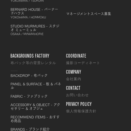
YOKOHAMA / TSURUMI
BERNARD HOUSE - バーナー
ドハウス
マネージメントスペース募集
YOKOHAMA / HONMOKU
STUDIO MURMURES - スタジ
オ ミューミュル
OSAKA / MINAMIHORIE
BACKGROUNDS FACTORY
COORDINATE
布バック等の背景レンタル
撮影コーディネート
COMPANY
BACKDROP - 布バック
会社案内
PANEL & SURFACE - 板 & パネ
CONTACT
ル
FABRIC - ファブリック
お問い合わせ
PRIVACY POLICY
ACCESSORY & OBJECT - アク
セサリー & オブジェ
個人情報保護方針
RECOMMEND ITEMS - おすす
め商品
BRANDS - ブランド紹介