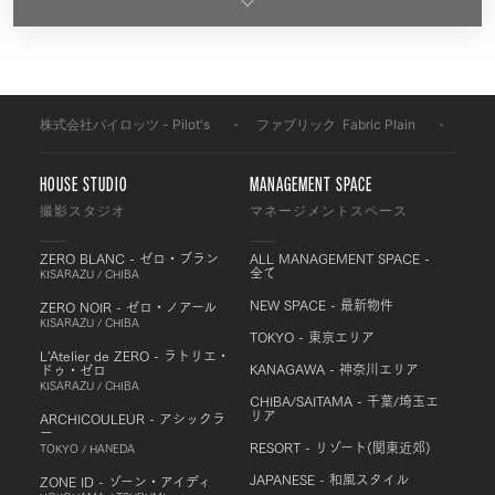
株式会社パイロッツ - Pilot's
-
ファブリック
-
Fabric Plain
-
FS23
HOUSE STUDIO
MANAGEMENT SPACE
撮影スタジオ
マネージメントスペース
ZERO BLANC - ゼロ・ブラン
ALL MANAGEMENT SPACE -
全て
KISARAZU / CHIBA
NEW SPACE - 最新物件
ZERO NOIR - ゼロ・ノアール
KISARAZU / CHIBA
TOKYO - 東京エリア
L'Atelier de ZERO - ラトリエ・
KANAGAWA - 神奈川エリア
ドゥ・ゼロ
KISARAZU / CHIBA
CHIBA/SAITAMA - 千葉/埼玉エ
リア
ARCHICOULEUR - アシックラ
ー
RESORT - リゾート(関東近郊)
TOKYO / HANEDA
JAPANESE - 和風スタイル
ZONE ID - ゾーン・アイディ