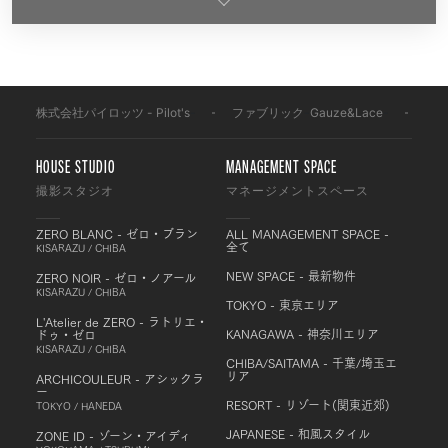
株式会社パイロッツ - Pilot's
-
ファブリック
-
Gauze&Lace
-
G22
HOUSE STUDIO
MANAGEMENT SPACE
撮影スタジオ
マネージメントスペース
ZERO BLANC - ゼロ・ブラン
ALL MANAGEMENT SPACE -
全て
KISARAZU / CHIBA
NEW SPACE - 最新物件
ZERO NOIR - ゼロ・ノアール
KISARAZU / CHIBA
TOKYO - 東京エリア
L'Atelier de ZERO - ラトリエ・
KANAGAWA - 神奈川エリア
ドゥ・ゼロ
KISARAZU / CHIBA
CHIBA/SAITAMA - 千葉/埼玉エ
リア
ARCHICOULEUR - アシックラ
ー
RESORT - リゾート(関東近郊)
TOKYO / HANEDA
JAPANESE - 和風スタイル
ZONE ID - ゾーン・アイディ