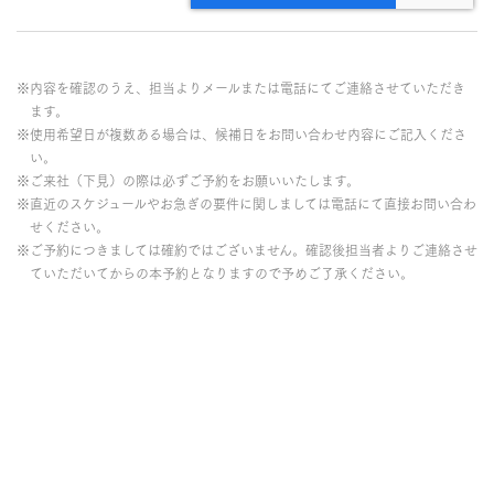
※内容を確認のうえ、担当よりメールまたは電話にてご連絡させていただき
ます。
※使用希望日が複数ある場合は、候補日をお問い合わせ内容にご記入くださ
い。
※ご来社（下見）の際は必ずご予約をお願いいたします。
※直近のスケジュールやお急ぎの要件に関しましては電話にて直接お問い合わ
せください。
※ご予約につきましては確約ではございません。確認後担当者よりご連絡させ
ていただいてからの本予約となりますので予めご了承ください。