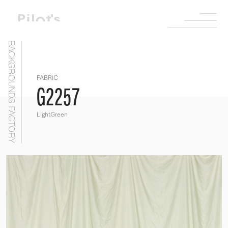
BACKGROUNDS FACTORY
FABRIC
G2257
LightGreen