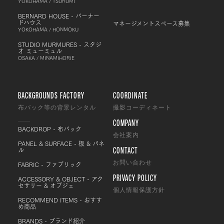
YOKOHAMA / TSURUMI
BERNARD HOUSE - バーナー
ドハウス
マネージメントスペース募集
YOKOHAMA / HONMOKU
STUDIO MURMURES - スタジ
オ ミューミュル
OSAKA / MINAMIHORIE
BACKGROUNDS FACTORY
COORDINATE
布バック等の背景レンタル
撮影コーディネート
COMPANY
BACKDROP - 布バック
会社案内
PANEL & SURFACE - 板 & パネ
CONTACT
ル
FABRIC - ファブリック
お問い合わせ
PRIVACY POLICY
ACCESSORY & OBJECT - アク
セサリー & オブジェ
個人情報保護方針
RECOMMEND ITEMS - おすす
め商品
BRANDS - ブランド紹介