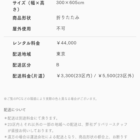
300×605cm
サイズ
（幅×高
さ）
折りたたみ
商品形状
不可
屋外使用
￥44,000
レンタル料金
東京
配送地域
B
配送区分
￥3,300(23区内) / ￥5,500(23区外)
配送料金(片道)
※ご覧のPCなどの環境により実際の色と異なる場合がございます。
配送について
＊配送は別途料金にて承ります。
＊23区内とそれ以外の一部の地域への配送は、弊社デリバリースタッフ
が直接お伺いしております。
＊遠方の場合は運送会社による配送となり、商品形状の都合上、お断りす