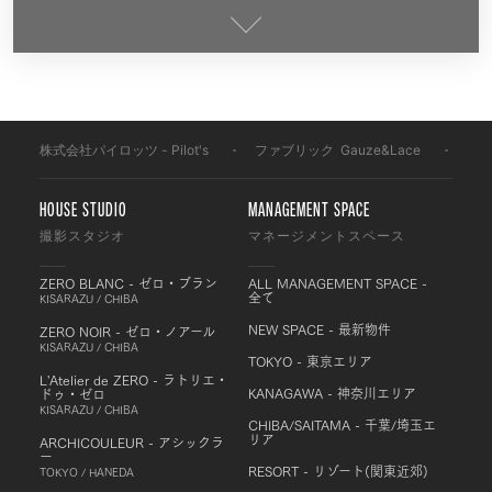
株式会社パイロッツ - Pilot's
-
ファブリック
-
Gauze&Lace
-
G22
HOUSE STUDIO
MANAGEMENT SPACE
撮影スタジオ
マネージメントスペース
ZERO BLANC - ゼロ・ブラン
ALL MANAGEMENT SPACE -
全て
KISARAZU / CHIBA
NEW SPACE - 最新物件
ZERO NOIR - ゼロ・ノアール
KISARAZU / CHIBA
TOKYO - 東京エリア
L'Atelier de ZERO - ラトリエ・
KANAGAWA - 神奈川エリア
ドゥ・ゼロ
KISARAZU / CHIBA
CHIBA/SAITAMA - 千葉/埼玉エ
リア
ARCHICOULEUR - アシックラ
ー
RESORT - リゾート(関東近郊)
TOKYO / HANEDA