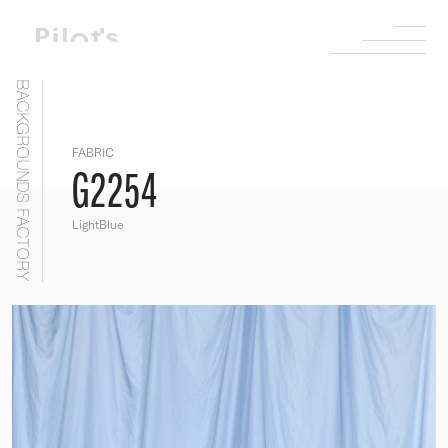
BACKGROUNDS FACTORY
FABRIC
G2254
LightBlue