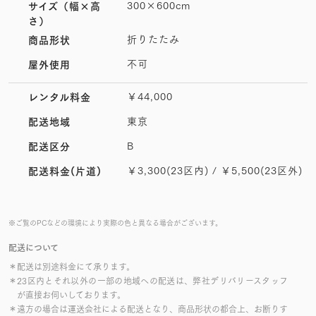
300×600cm
サイズ
（幅×高
さ）
折りたたみ
商品形状
不可
屋外使用
￥44,000
レンタル料金
東京
配送地域
B
配送区分
￥3,300(23区内) / ￥5,500(23区外)
配送料金(片道)
※ご覧のPCなどの環境により実際の色と異なる場合がございます。
配送について
＊配送は別途料金にて承ります。
＊23区内とそれ以外の一部の地域への配送は、弊社デリバリースタッフ
が直接お伺いしております。
＊遠方の場合は運送会社による配送となり、商品形状の都合上、お断りす