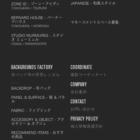
JAPANESE - 和風スタイル
ZONE ID - ゾーン・アイディ
YOKOHAMA / TSURUMI
BERNARD HOUSE - バーナー
ドハウス
マネージメントスペース募集
YOKOHAMA / HONMOKU
STUDIO MURMURES - スタジ
オ ミューミュル
OSAKA / MINAMIHORIE
BACKGROUNDS FACTORY
COORDINATE
布バック等の背景レンタル
撮影コーディネート
COMPANY
BACKDROP - 布バック
会社案内
PANEL & SURFACE - 板 & パネ
CONTACT
ル
FABRIC - ファブリック
お問い合わせ
PRIVACY POLICY
ACCESSORY & OBJECT - アク
セサリー & オブジェ
個人情報保護方針
RECOMMEND ITEMS - おすす
め商品