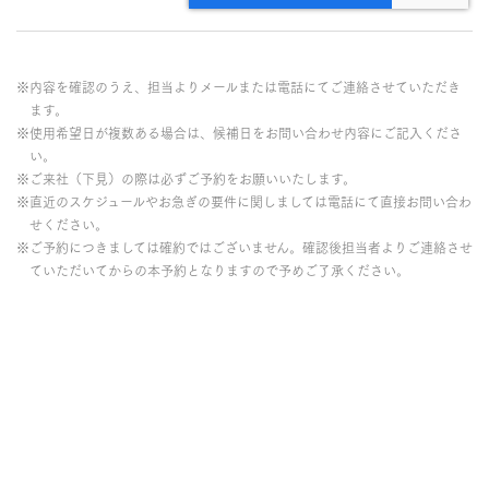
※内容を確認のうえ、担当よりメールまたは電話にてご連絡させていただき
ます。
※使用希望日が複数ある場合は、候補日をお問い合わせ内容にご記入くださ
い。
※ご来社（下見）の際は必ずご予約をお願いいたします。
※直近のスケジュールやお急ぎの要件に関しましては電話にて直接お問い合わ
せください。
※ご予約につきましては確約ではございません。確認後担当者よりご連絡させ
ていただいてからの本予約となりますので予めご了承ください。