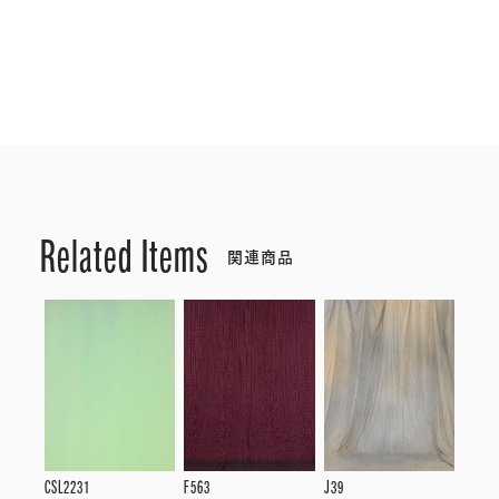
Related Items
関連商品
CSL2231
F563
J39