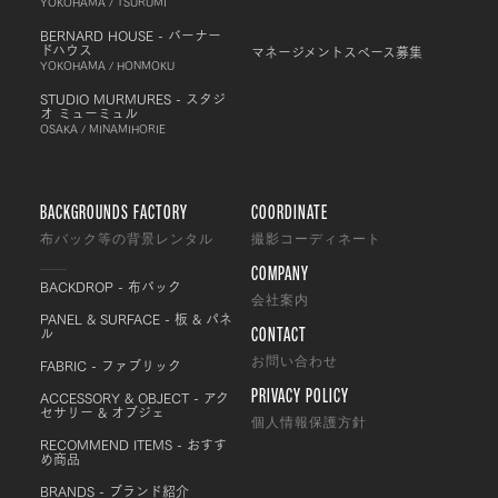
YOKOHAMA / TSURUMI
BERNARD HOUSE - バーナー
ドハウス
マネージメントスペース募集
YOKOHAMA / HONMOKU
STUDIO MURMURES - スタジ
オ ミューミュル
OSAKA / MINAMIHORIE
BACKGROUNDS FACTORY
COORDINATE
布バック等の背景レンタル
撮影コーディネート
COMPANY
BACKDROP - 布バック
会社案内
PANEL & SURFACE - 板 & パネ
CONTACT
ル
FABRIC - ファブリック
お問い合わせ
PRIVACY POLICY
ACCESSORY & OBJECT - アク
セサリー & オブジェ
個人情報保護方針
RECOMMEND ITEMS - おすす
め商品
BRANDS - ブランド紹介