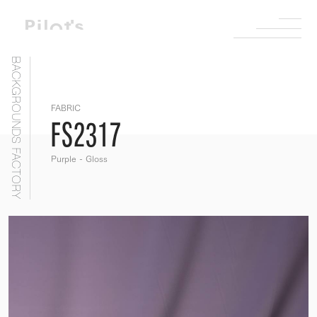
BACKGROUNDS FACTORY
FABRIC
FS2317
Purple - Gloss