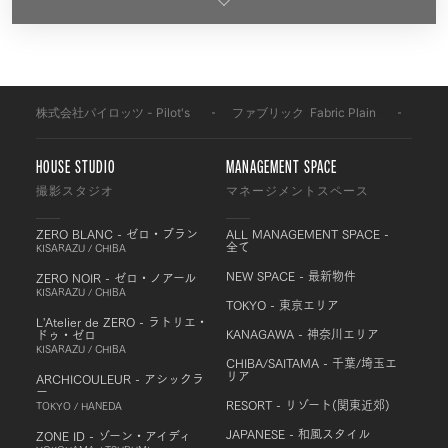
株式会社パイロッツ - Pilot's
-
ファブリック
-
Fabric Plain
-
FS23
HOUSE STUDIO
MANAGEMENT SPACE
撮影スタジオ
マネージメントスペース
ZERO BLANC - ゼロ・ブラン
ALL MANAGEMENT SPACE -
全て
KISARAZU / CHIBA
NEW SPACE - 最新物件
ZERO NOIR - ゼロ・ノアール
KISARAZU / CHIBA
TOKYO - 東京エリア
L'Atelier de ZERO - ラトリエ・
KANAGAWA - 神奈川エリア
ドゥ・ゼロ
KISARAZU / CHIBA
CHIBA/SAITAMA - 千葉/埼玉エ
リア
ARCHICOULEUR - アシックラ
ー
RESORT - リゾート(関東近郊)
TOKYO / HANEDA
JAPANESE - 和風スタイル
ZONE ID - ゾーン・アイディ