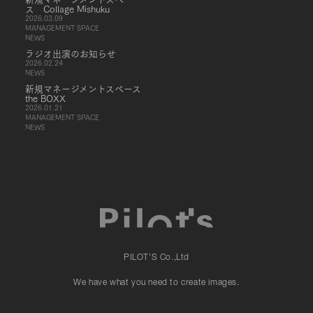
ス Collage Mishuku
2026.03.09
MANAGEMENT SPACE
NEWS
ラジオ出演のお知らせ
2026.02.24
NEWS
新規マネージメントスペース
the BOXX
2026.01.21
MANAGEMENT SPACE
NEWS
PILOT'S Co.,Ltd
We have what you need to create images.