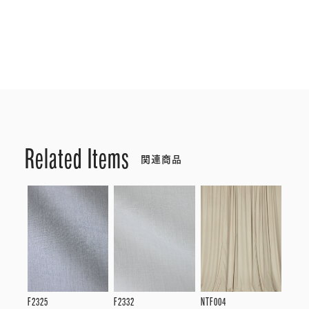
Related Items
関連商品
F2325
F2332
NTF004