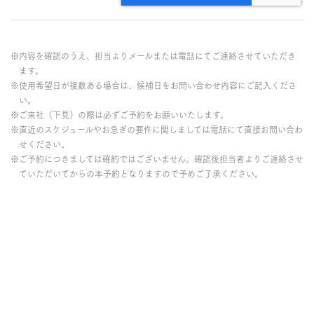
※内容を確認のうえ、担当よりメールまたは電話にてご連絡させていただき
ます。
※使用希望日が複数ある場合は、候補日をお問い合わせ内容にご記入くださ
い。
※ご来社（下見）の際は必ずご予約をお願いいたします。
※直近のスケジュールやお急ぎの要件に関しましては電話にて直接お問い合わ
せください。
※ご予約につきましては確約ではございません。確認後担当者よりご連絡させ
ていただいてからの本予約となりますので予めご了承ください。