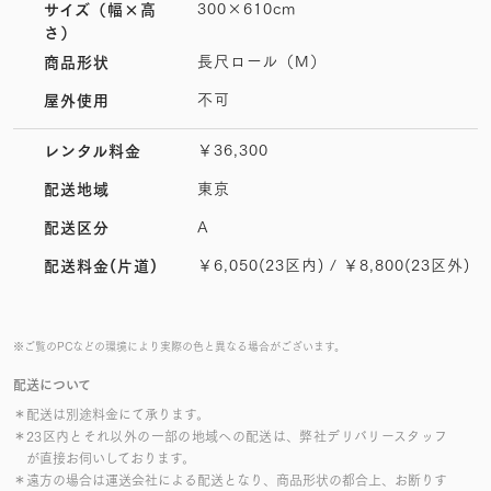
300×610cm
サイズ
（幅×高
さ）
長尺ロール（M）
商品形状
不可
屋外使用
￥36,300
レンタル料金
東京
配送地域
A
配送区分
￥6,050(23区内) / ￥8,800(23区外)
配送料金(片道)
※ご覧のPCなどの環境により実際の色と異なる場合がございます。
配送について
＊配送は別途料金にて承ります。
＊23区内とそれ以外の一部の地域への配送は、弊社デリバリースタッフ
が直接お伺いしております。
＊遠方の場合は運送会社による配送となり、商品形状の都合上、お断りす